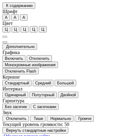
К содержанию
Шрифт
А
А
А
Цвет
Ц
Ц
Ц
Ц
Ц
Дополнительно
Графика
Включить
Отключить
Монохромные изображения
Отключить Flash
Кернинг
Стандартный
Средний
Большой
Интервал
Одинарный
Полуторный
Двойной
Гарнитура
Без засечек
С засечками
Звук
Отключить
Тише
Нормально
Громче
Текущий уровень громкости:
50
Вернуть стандартные настройки