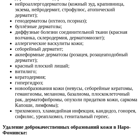
нейроаллергодерматозы (кожный зуд, крапивница,
экзема, нейродермит, строфулюс, атопический
дерматит);
генодерматозы (ихтиоз, псориаз);
буллёзные дерматозы;
диффузные болезни соединительной ткани (красная
волчанка, склеродермия, дерматомиозит);
аллергические васкулиты кожи;
себорейный дерматит;
акнеформные дерматозы (розацея, розацеаподобный
дерматит);
красный плоский лишай;
витилиго;
кератодермия;
гипергидроз;
новообразования кожи (невусы, себорейные кератомы,
гемангиомы, меланома, базалиома, плоскоклеточный
рак, дерматофибромы, опухоли придатков кожи, саркома
Капоши, лимфомы);
трихомоноз, хламидийная инфекция, кандидоз, гонорея,
сифилис, уреаплазмоз, генитальный герпес.
Удаление доброкачественных образований кожи в Наро-
Фоминске: