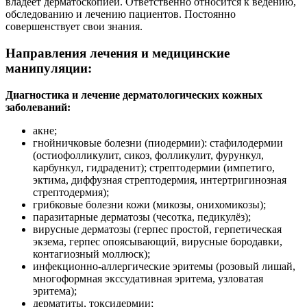
владеет дерматоскопией. Ответственно относится к ведению,
обследованию и лечению пациентов. Постоянно
совершенствует свои знания.
Направления лечения и медицинские
манипуляции:
Диагностика и лечение дерматологических кожных
заболеваний:
акне;
гнойничковые болезни (пиодермии): стафилодермии
(остиофолликулит, сикоз, фолликулит, фурункул,
карбункул, гидраденит); стрептодермии (импетиго,
эктима, диффузная стрептодермия, интертригинозная
стрептодермия);
грибковые болезни кожи (микозы, онихомикозы);
паразитарные дерматозы (чесотка, педикулёз);
вирусные дерматозы (герпес простой, герпетическая
экзема, герпес опоясывающий, вирусные бородавки,
контагиозный моллюск);
инфекционно-аллергические эритемы (розовый лишай,
многоформная экссудативная эритема, узловатая
эритема);
дерматиты, токсидермии;