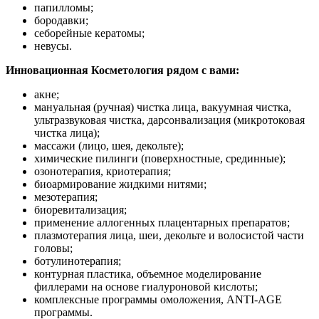
папилломы;
бородавки;
себорейные кератомы;
невусы.
Инновационная Косметология рядом с вами:
акне;
мануальная (ручная) чистка лица, вакуумная чистка,
ультразвуковая чистка, дарсонвализация (микротоковая
чистка лица);
массажи (лицо, шея, декольте);
химические пилинги (поверхностные, срединные);
озонотерапия, криотерапия;
биоармирование жидкими нитями;
мезотерапия;
биоревитализация;
применение аллогенных плацентарных препаратов;
плазмотерапия лица, шеи, декольте и волосистой части
головы;
ботулинотерапия;
контурная пластика, объемное моделирование
филлерами на основе гиалуроновой кислоты;
комплексные программы омоложения, ANTI-AGE
программы.