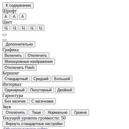
К содержанию
Шрифт
А
А
А
Цвет
Ц
Ц
Ц
Ц
Ц
Дополнительно
Графика
Включить
Отключить
Монохромные изображения
Отключить Flash
Кернинг
Стандартный
Средний
Большой
Интервал
Одинарный
Полуторный
Двойной
Гарнитура
Без засечек
С засечками
Звук
Отключить
Тише
Нормально
Громче
Текущий уровень громкости:
50
Вернуть стандартные настройки