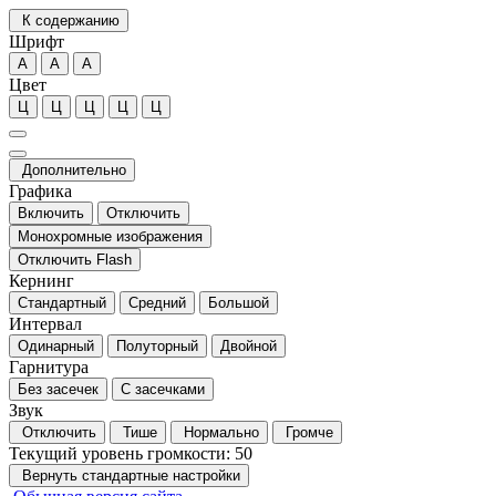
К содержанию
Шрифт
А
А
А
Цвет
Ц
Ц
Ц
Ц
Ц
Дополнительно
Графика
Включить
Отключить
Монохромные изображения
Отключить Flash
Кернинг
Стандартный
Средний
Большой
Интервал
Одинарный
Полуторный
Двойной
Гарнитура
Без засечек
С засечками
Звук
Отключить
Тише
Нормально
Громче
Текущий уровень громкости:
50
Вернуть стандартные настройки