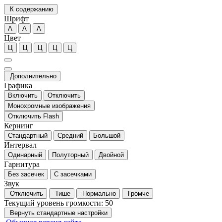
К содержанию
Шрифт
А
А
А
Цвет
Ц
Ц
Ц
Ц
Ц
Дополнительно
Графика
Включить
Отключить
Монохромные изображения
Отключить Flash
Кернинг
Стандартный
Средний
Большой
Интервал
Одинарный
Полуторный
Двойной
Гарнитура
Без засечек
С засечками
Звук
Отключить
Тише
Нормально
Громче
Текущий уровень громкости:
50
Вернуть стандартные настройки