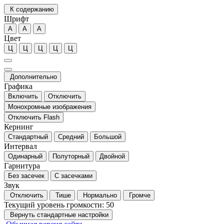
К содержанию
Шрифт
А
А
А
Цвет
Ц
Ц
Ц
Ц
Ц
Дополнительно
Графика
Включить
Отключить
Монохромные изображения
Отключить Flash
Кернинг
Стандартный
Средний
Большой
Интервал
Одинарный
Полуторный
Двойной
Гарнитура
Без засечек
С засечками
Звук
Отключить
Тише
Нормально
Громче
Текущий уровень громкости:
50
Вернуть стандартные настройки