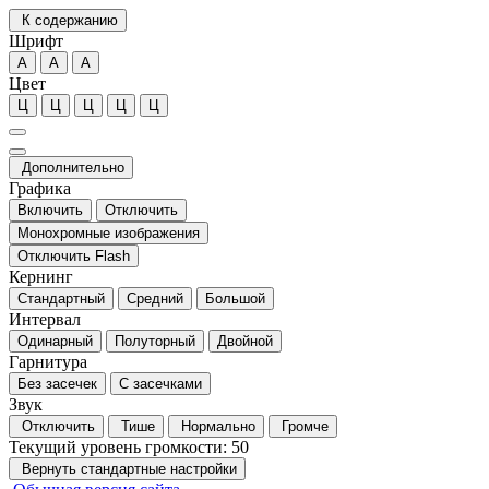
К содержанию
Шрифт
А
А
А
Цвет
Ц
Ц
Ц
Ц
Ц
Дополнительно
Графика
Включить
Отключить
Монохромные изображения
Отключить Flash
Кернинг
Стандартный
Средний
Большой
Интервал
Одинарный
Полуторный
Двойной
Гарнитура
Без засечек
С засечками
Звук
Отключить
Тише
Нормально
Громче
Текущий уровень громкости:
50
Вернуть стандартные настройки