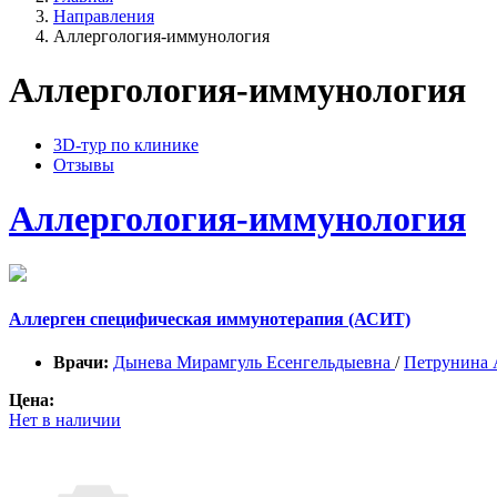
Направления
Аллергология-иммунология
Аллергология-иммунология
3D-тур по клинике
Отзывы
Аллергология-иммунология
Аллерген специфическая иммунотерапия (АСИТ)
Врачи:
Дынева Мирамгуль Есенгельдыевна
/
Петрунина 
Цена:
Нет в наличии