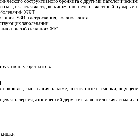
нического обструктивного бронхита с другими патологическим
стемы, включая желудок, кишечник, печень, желчный пузырь и
заболеваний ЖКТ
вания, УЗИ, гастроскопия, колоноскопия
тствующих заболеваний
анию при заболеваниях ЖКТ
бструктивных бронхитов.
й.
покровов, высыпания на коже, постоянные насморки, ощущение з
щевая аллергия, атопический дерматит, аллергическая астма и а
й кишки