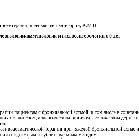
троэнтеролог, врач высшей категории, К.М.Н.
ллергологии-иммунологии и гастроэнтерологии с 0 лет
рапии пациентам с бронхиальной астмой, в том числе в сочета
щих поллинозом, аллергическим ринитом, атопическим дермати
ния.
ивоастматической терапии при тяжелой бронхиальной астме и
пии) подкожным и сублингвальным методом.