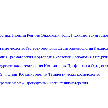
остика
Биопсии
Рентген
Эндоскопия
КЛКТ Компьютерная томо
я-иммунология
Гастроэнтерология
Дерматовенерология
Кардиол
апия
Травматология и ортопедия
Урология
Флебология
Хирургия
ургическая стоматология
Имплантация
Профгигиена
Ортодонт
S-лифтинг
Ботулинотерапия
Терапевтическая косметология
ерапия
Массаж
Процедурный кабинет
Физиотерапия