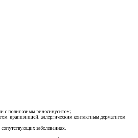
нии с полипозным риносинуситом;
том, крапивницей, аллергическим контактным дерматитом.
 сопутствующих заболеваниях.