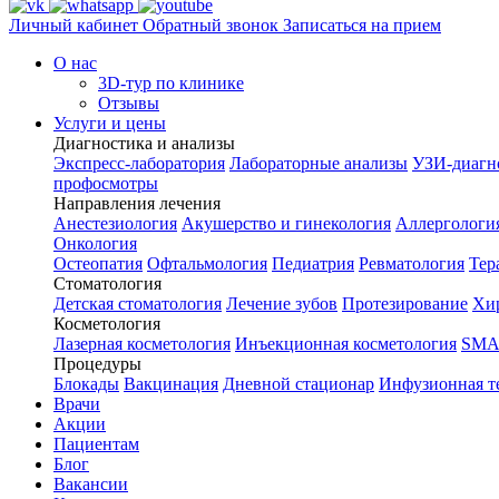
Личный кабинет
Обратный звонок
Записаться на прием
О нас
3D-тур по клинике
Отзывы
Услуги и цены
Диагностика и анализы
Экспресс-лаборатория
Лабораторные анализы
УЗИ-диагн
профосмотры
Направления лечения
Анестезиология
Акушерство и гинекология
Аллергологи
Онкология
Остеопатия
Офтальмология
Педиатрия
Ревматология
Тер
Стоматология
Детская стоматология
Лечение зубов
Протезирование
Хир
Косметология
Лазерная косметология
Инъекционная косметология
SMA
Процедуры
Блокады
Вакцинация
Дневной стационар
Инфузионная т
Врачи
Акции
Пациентам
Блог
Вакансии