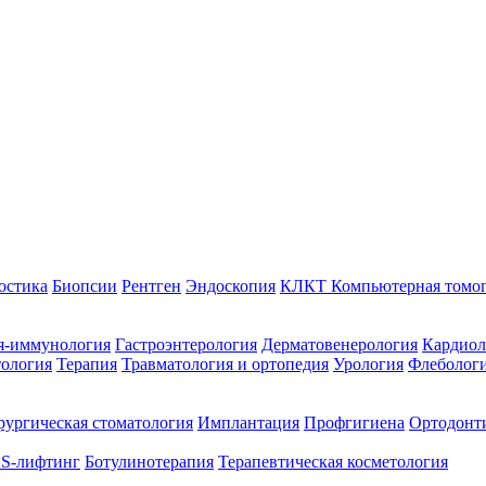
остика
Биопсии
Рентген
Эндоскопия
КЛКТ Компьютерная томо
я-иммунология
Гастроэнтерология
Дерматовенерология
Кардиол
тология
Терапия
Травматология и ортопедия
Урология
Флеболог
ургическая стоматология
Имплантация
Профгигиена
Ортодонт
S-лифтинг
Ботулинотерапия
Терапевтическая косметология