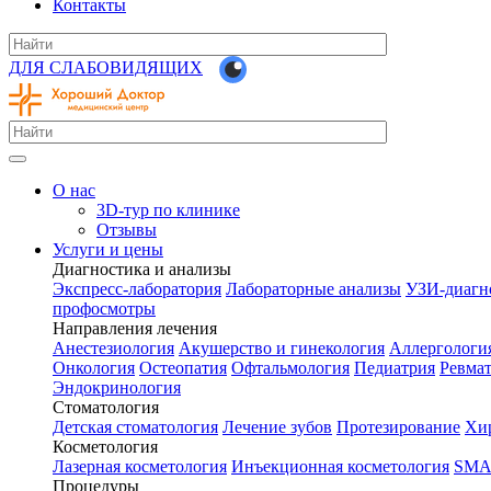
Контакты
ДЛЯ СЛАБОВИДЯЩИХ
О нас
3D-тур по клинике
Отзывы
Услуги и цены
Диагностика и анализы
Экспресс-лаборатория
Лабораторные анализы
УЗИ-диагн
профосмотры
Направления лечения
Анестезиология
Акушерство и гинекология
Аллергологи
Онкология
Остеопатия
Офтальмология
Педиатрия
Ревма
Эндокринология
Стоматология
Детская стоматология
Лечение зубов
Протезирование
Хир
Косметология
Лазерная косметология
Инъекционная косметология
SMA
Процедуры