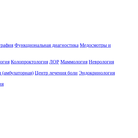
графия
Функциональная диагностика
Медосмотры и
огия
Колопроктология
ЛОР
Маммология
Неврология
 (амбулаторная)
Центр лечения боли
Эндокринология
ия