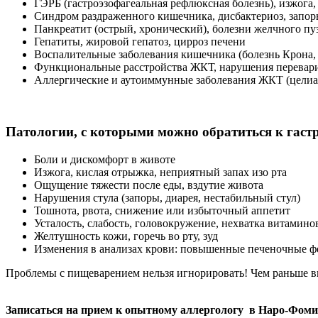
ГЭРБ (гастроэзофагеальная рефлюксная болезнь), изжога
Синдром раздраженного кишечника, дисбактериоз, запор
Панкреатит (острый, хронический), болезни желчного пу
Гепатиты, жировой гепатоз, цирроз печени
Воспалительные заболевания кишечника (болезнь Крона,
Функциональные расстройства ЖКТ, нарушения перевар
Аллергические и аутоиммунные заболевания ЖКТ (целиак
Патологии, с которыми можно обратиться к гаст
Боли и дискомфорт в животе
Изжога, кислая отрыжка, неприятный запах изо рта
Ощущение тяжести после еды, вздутие живота
Нарушения стула (запоры, диарея, нестабильный стул)
Тошнота, рвота, снижение или избыточный аппетит
Усталость, слабость, головокружение, нехватка витамино
Желтушность кожи, горечь во рту, зуд
Изменения в анализах крови: повышенные печеночные ф
Проблемы с пищеварением нельзя игнорировать! Чем раньше вы
Записаться на прием к опытному аллергологу в Наро-Фом