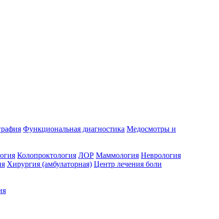
графия
Функциональная диагностика
Медосмотры и
огия
Колопроктология
ЛОР
Маммология
Неврология
ия
Хирургия (амбулаторная)
Центр лечения боли
ия