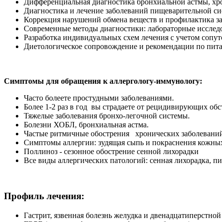
Дифференциальная диагностика бронхиальной астмы, хро
Диагностика и лечение заболеваний пищеварительной си
Коррекция нарушений обмена веществ и профилактика 
Современные методы диагностики: лабораторные исследо
Разработка индивидуальных схем лечения с учетом сопу
Диетологическое сопровождение и рекомендации по пит
Симптомы для обращения к аллергологу-иммунологу:
Часто болеете простудными заболеваниями.
Более 1-2 раз в год вы страдаете от рецидивирующих о
Тяжелые заболевания бронхо-легочной системы.
Болезни ХОБЛ, бронхиальная астма.
Частые ритмичные обострения хронических заболевани
Симптомы аллергии: зудящая сыпь и покраснения кожных 
Поллиноз - сезонное обострение сенной лихорадки
Все виды аллергических патологий: сенная лихорадка, пи
Профиль лечения:
Гастрит, язвенная болезнь желудка и двенадцатиперстно