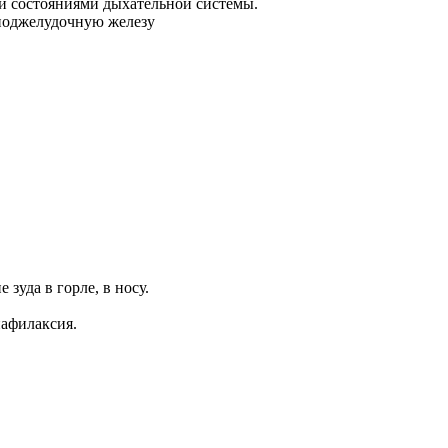
и состояниями дыхательной системы.
 поджелудочную железу
уда в горле, в носу.
нафилаксия.