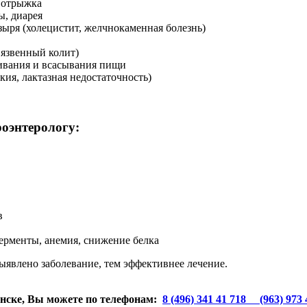
, отрыжка
ы, диарея
зыря (холецистит, желчнокаменная болезнь)
 язвенный колит)
ивания и всасывания пищи
ия, лактазная недостаточность)
роэнтерологу:
в
ерменты, анемия, снижение белка
явлено заболевание, тем эффективнее лечение.
инске, Вы можете по телефонам:
8 (496) 341 41 71
8 (963) 973 