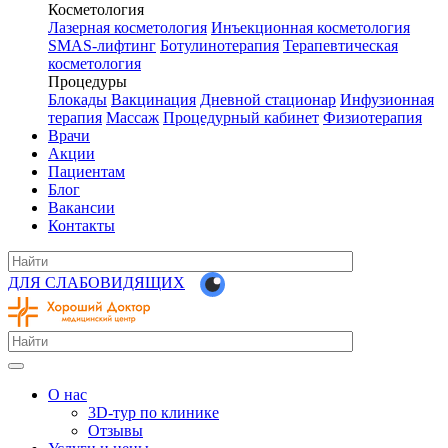
Косметология
Лазерная косметология
Инъекционная косметология
SMAS-лифтинг
Ботулинотерапия
Терапевтическая
косметология
Процедуры
Блокады
Вакцинация
Дневной стационар
Инфузионная
терапия
Массаж
Процедурный кабинет
Физиотерапия
Врачи
Акции
Пациентам
Блог
Вакансии
Контакты
ДЛЯ СЛАБОВИДЯЩИХ
О нас
3D-тур по клинике
Отзывы