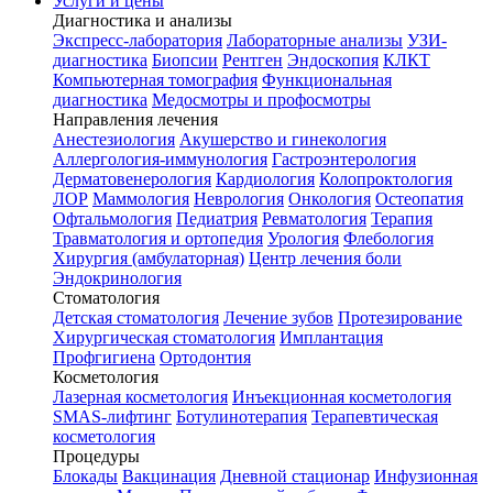
Услуги и цены
Диагностика и анализы
Экспресс-лаборатория
Лабораторные анализы
УЗИ-
диагностика
Биопсии
Рентген
Эндоскопия
КЛКТ
Компьютерная томография
Функциональная
диагностика
Медосмотры и профосмотры
Направления лечения
Анестезиология
Акушерство и гинекология
Аллергология-иммунология
Гастроэнтерология
Дерматовенерология
Кардиология
Колопроктология
ЛОР
Маммология
Неврология
Онкология
Остеопатия
Офтальмология
Педиатрия
Ревматология
Терапия
Травматология и ортопедия
Урология
Флебология
Хирургия (амбулаторная)
Центр лечения боли
Эндокринология
Стоматология
Детская стоматология
Лечение зубов
Протезирование
Хирургическая стоматология
Имплантация
Профгигиена
Ортодонтия
Косметология
Лазерная косметология
Инъекционная косметология
SMAS-лифтинг
Ботулинотерапия
Терапевтическая
косметология
Процедуры
Блокады
Вакцинация
Дневной стационар
Инфузионная