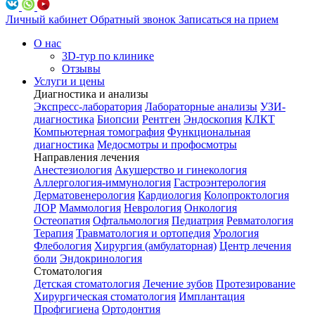
Личный кабинет
Обратный звонок
Записаться на прием
О нас
3D-тур по клинике
Отзывы
Услуги и цены
Диагностика и анализы
Экспресс-лаборатория
Лабораторные анализы
УЗИ-
диагностика
Биопсии
Рентген
Эндоскопия
КЛКТ
Компьютерная томография
Функциональная
диагностика
Медосмотры и профосмотры
Направления лечения
Анестезиология
Акушерство и гинекология
Аллергология-иммунология
Гастроэнтерология
Дерматовенерология
Кардиология
Колопроктология
ЛОР
Маммология
Неврология
Онкология
Остеопатия
Офтальмология
Педиатрия
Ревматология
Терапия
Травматология и ортопедия
Урология
Флебология
Хирургия (амбулаторная)
Центр лечения
боли
Эндокринология
Стоматология
Детская стоматология
Лечение зубов
Протезирование
Хирургическая стоматология
Имплантация
Профгигиена
Ортодонтия