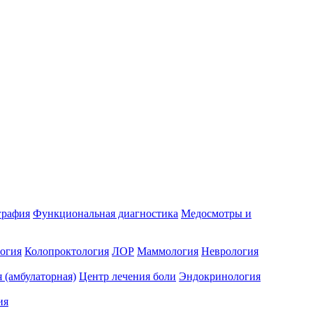
графия
Функциональная диагностика
Медосмотры и
огия
Колопроктология
ЛОР
Маммология
Неврология
 (амбулаторная)
Центр лечения боли
Эндокринология
ия