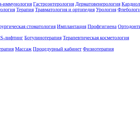
я-иммунология
Гастроэнтерология
Дерматовенерология
Кардиол
тология
Терапия
Травматология и ортопедия
Урология
Флеболог
ургическая стоматология
Имплантация
Профгигиена
Ортодонт
S-лифтинг
Ботулинотерапия
Терапевтическая косметология
ерапия
Массаж
Процедурный кабинет
Физиотерапия