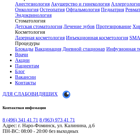
Анестезиология
Акушерство и гинекология
Аллергологи
Онкология
Остеопатия
Офтальмология
Педиатрия
Ревма
Эндокринология
Стоматология
Детская стоматология
Лечение зубов
Протезирование
Хир
Косметология
Лазерная косметология
Инъекционная косметология
SMA
Процедуры
Блокады
Вакцинация
Дневной стационар
Инфузионная т
Врачи
Акции
Пациентам
Блог
Вакансии
Контакты
ДЛЯ СЛАБОВИДЯЩИХ
Контактная инфомация
8 (496) 341 41 71
8 (963) 973 41 71
Адрес: г. Наро-Фоминск, ул. Калинина, д.6
ПН-ВС: 08:00 - 20:00
без выходных