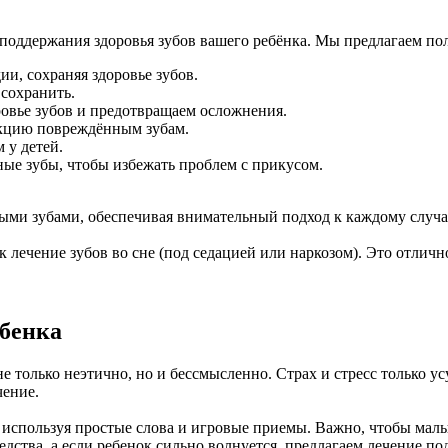
поддержания здоровья зубов вашего ребёнка. Мы предлагаем пол
ии, сохраняя здоровье зубов.
 сохранить.
овье зубов и предотвращаем осложнения.
нкцию повреждённым зубам.
 у детей.
ные зубы, чтобы избежать проблем с прикусом.
ными зубами, обеспечивая внимательный подход к каждому случ
 лечение зубов во сне (под седацией или наркозом). Это отличн
ебенка
не только неэтично, но и бессмысленно. Страх и стресс только 
чение.
, используя простые слова и игровые приемы. Важно, чтобы малы
ства, а если ребенок сильно волнуется, предлагаем лечение под