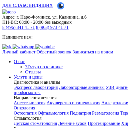
ДЛЯ СЛАБОВИДЯЩИХ
Адрес: г. Наро-Фоминск, ул. Калинина, д.6
ПН-ВС: 08:00 - 20:00
без выходных
8 (496) 341 41 71
8 (963) 973 41 71
Напишите нам:
Личный кабинет
Обратный звонок
Записаться на прием
О нас
3D-тур по клинике
Отзывы
Услуги и цены
Диагностика и анализы
Экспресс-лаборатория
Лабораторные анализы
УЗИ-диагн
профосмотры
Направления лечения
Анестезиология
Акушерство и гинекология
Аллергологи
Онкология
Остеопатия
Офтальмология
Педиатрия
Ревматология
Тер
Стоматология
Детская стоматология
Лечение зубов
Протезирование
Хир