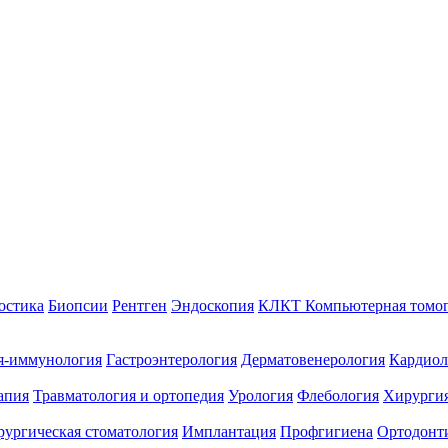
остика
Биопсии
Рентген
Эндоскопия
КЛКТ Компьютерная томо
я-иммунология
Гастроэнтерология
Дерматовенерология
Кардиол
апия
Травматология и ортопедия
Урология
Флебология
Хирургия
ургическая стоматология
Имплантация
Профгигиена
Ортодонт