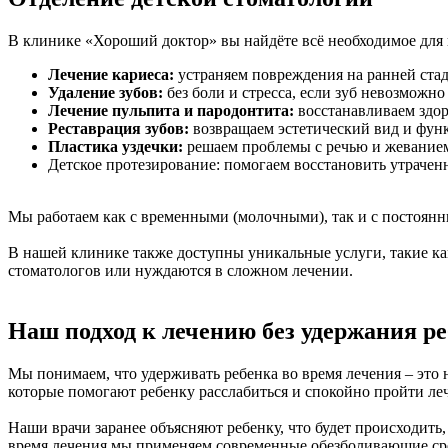
В клинике «Хороший доктор» вы найдёте всё необходимое для 
Лечение кариеса:
устраняем повреждения на ранней стад
Удаление зубов:
без боли и стресса, если зуб невозможно
Лечение пульпита и пародонтита:
восстанавливаем здор
Реставрация зубов:
возвращаем эстетический вид и фу
Пластика уздечки:
решаем проблемы с речью и жеванием
Детское протезирование: помогаем восстановить утрачен
Мы работаем как с временными (молочными), так и с постоян
В нашей клинике также доступны уникальные услуги, такие как
стоматологов или нуждаются в сложном лечении.
Наш подход к лечению без удержания р
Мы понимаем, что удерживать ребенка во время лечения – это 
которые помогают ребенку расслабиться и спокойно пройти ле
Наши врачи заранее объясняют ребенку, что будет происходить
время лечения мы применяем современные обезболивающие сред