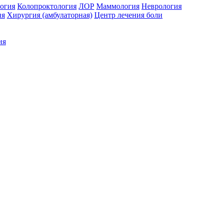
огия
Колопроктология
ЛОР
Маммология
Неврология
ия
Хирургия (амбулаторная)
Центр лечения боли
ия