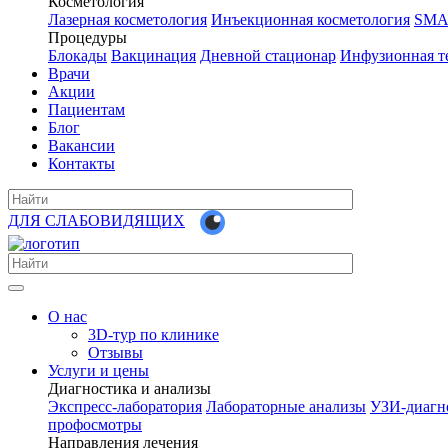
Косметология
Лазерная косметология
Инъекционная косметология
SMA
Процедуры
Блокады
Вакцинация
Дневной стационар
Инфузионная т
Врачи
Акции
Пациентам
Блог
Вакансии
Контакты
ДЛЯ СЛАБОВИДЯЩИХ
О нас
3D-тур по клинике
Отзывы
Услуги и цены
Диагностика и анализы
Экспресс-лаборатория
Лабораторные анализы
УЗИ-диагн
профосмотры
Направления лечения