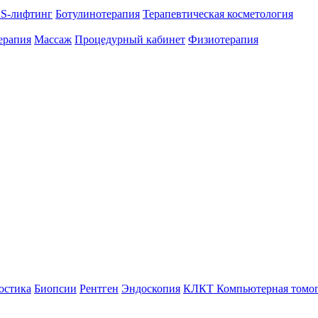
S-лифтинг
Ботулинотерапия
Терапевтическая косметология
ерапия
Массаж
Процедурный кабинет
Физиотерапия
остика
Биопсии
Рентген
Эндоскопия
КЛКТ Компьютерная томо