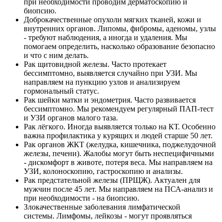
при необходимости проводим дерматоскопию и
биопсию.
Доброкачественные опухоли мягких тканей, кожи и
внутренних органов. Липомы, фибромы, аденомы, узлы
- требуют наблюдения, а иногда и удаления. Мы
помогаем определить, насколько образование безопасно
и что с ним делать.
Рак щитовидной железы. Часто протекает
бессимптомно, выявляется случайно при УЗИ. Мы
направляем на пункцию узлов и анализируем
гормональный статус.
Рак шейки матки и эндометрия. Часто развивается
бессимптомно. Мы рекомендуем регулярный ПАП-тест
и УЗИ органов малого таза.
Рак лёгкого. Иногда выявляется только на КТ. Особенно
важна профилактика у курящих и людей старше 50 лет.
Рак органов ЖКТ (желудка, кишечника, поджелудочной
железы, печени). Жалобы могут быть неспецифичными
- дискомфорт в животе, потеря веса. Мы направляем на
УЗИ, колоноскопию, гастроскопию и анализы.
Рак предстательной железы (ПРЩЖ). Актуален для
мужчин после 45 лет. Мы направляем на ПСА-анализ и
при необходимости - на биопсию.
Злокачественные заболевания лимфатической
системы. Лимфомы, лейкозы - могут проявляться