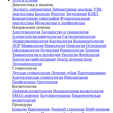
Услуги и цены
Диагностика и анализы
Экспресс-лаборатория
Лабораторные анализы
УЗИ-
диагностика
Биопсии
Рентген
Эндоскопия
КЛКТ
Компьютерная томография
Функциональная
диагностика
Медосмотры и профосмотры
Направления лечения
Анестезиология
Акушерство и гинекология
Аллергология-иммунология
Гастроэнтерология
Дерматовенерология
Кардиология
Колопроктология
ЛОР
Маммология
Неврология
Онкология
Остеопатия
Офтальмология
Педиатрия
Ревматология
Терапия
Травматология и ортопедия
Урология
Флебология
Хирургия (амбулаторная)
Центр лечения боли
Эндокринология
Стоматология
Детская стоматология
Лечение зубов
Протезирование
Хирургическая стоматология
Имплантация
Профгигиена
Ортодонтия
Косметология
Лазерная косметология
Инъекционная косметология
SMAS-лифтинг
Ботулинотерапия
Терапевтическая
косметология
Процедуры
Блокады
Вакцинация
Дневной стационар
Инфузионная