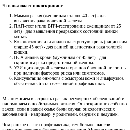
Что включает онкоскрининг
Маммография (женщинам старше 40 лет) - для
выявления рака молочной железы.
ПАП-тест и/или ВПЧ-тестирование (женщинам от 25
лет) - для выявления предраковых состояний шейки
матки.
Колоноскопия или анализ на скрытую кровь (пациентам
старше 45 лет) - для ранней диагностики рака толстой
кишки.
ПСА-анализ крови (мужчинам от 45 лет) - для
скрининга рака предстательной железы.
УЗИ щитовидной железы и органов брюшной полости -
при наличии факторов риска или симптомов.
Консультация онколога с осмотром кожи и лимфоузлов -
обязательный этап ежегодной профилактики.
Мы помогаем выстроить график регулярных обследований и
напоминаем о необходимых визитах. Онкоскрининг особенно
важен, если в вашей семье были случаи онкологических
заболеваний - например, у родителей, бабушек и дедушек.
Чем раньше начата профилактика, тем больше шансов
сохранить здоровье без сложного лечения. Многие пациенты,