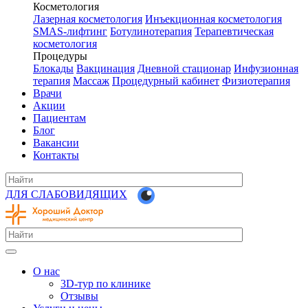
Косметология
Лазерная косметология
Инъекционная косметология
SMAS-лифтинг
Ботулинотерапия
Терапевтическая
косметология
Процедуры
Блокады
Вакцинация
Дневной стационар
Инфузионная
терапия
Массаж
Процедурный кабинет
Физиотерапия
Врачи
Акции
Пациентам
Блог
Вакансии
Контакты
ДЛЯ СЛАБОВИДЯЩИХ
О нас
3D-тур по клинике
Отзывы