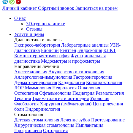
Личный кабинет
Обратный звонок
Записаться на прием
О нас
3D-тур по клинике
Отзывы
Услуги и цены
Диагностика и анализы
Экспресс-лаборатория
Лабораторные анализы
УЗИ-
диагностика
Биопсии
Рентген
Эндоскопия
КЛКТ
Компьютерная томография
Функциональная
диагностика
Медосмотры и профосмотры
Направления лечения
Анестезиология
Акушерство и гинекология
Аллергология-иммунология
Гастроэнтерология
Дерматовенерология
Кардиология
Колопроктология
ЛОР
Маммология
Неврология
Онкология
Остеопатия
Офтальмология
Педиатрия
Ревматология
Терапия
Травматология и ортопедия
Урология
Флебология
Хирургия (амбулаторная)
Центр лечения
боли
Эндокринология
Стоматология
Детская стоматология
Лечение зубов
Протезирование
Хирургическая стоматология
Имплантация
Профгигиена
Ортодонтия