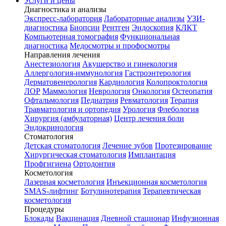
Услуги и цены
Диагностика и анализы
Экспресс-лаборатория
Лабораторные анализы
УЗИ-
диагностика
Биопсии
Рентген
Эндоскопия
КЛКТ
Компьютерная томография
Функциональная
диагностика
Медосмотры и профосмотры
Направления лечения
Анестезиология
Акушерство и гинекология
Аллергология-иммунология
Гастроэнтерология
Дерматовенерология
Кардиология
Колопроктология
ЛОР
Маммология
Неврология
Онкология
Остеопатия
Офтальмология
Педиатрия
Ревматология
Терапия
Травматология и ортопедия
Урология
Флебология
Хирургия (амбулаторная)
Центр лечения боли
Эндокринология
Стоматология
Детская стоматология
Лечение зубов
Протезирование
Хирургическая стоматология
Имплантация
Профгигиена
Ортодонтия
Косметология
Лазерная косметология
Инъекционная косметология
SMAS-лифтинг
Ботулинотерапия
Терапевтическая
косметология
Процедуры
Блокады
Вакцинация
Дневной стационар
Инфузионная