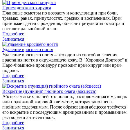
Прием детского хирурга
Плановые осмотры по возрасту и консультации при боли,
травмах, ранах, припухлостях, грыжах и воспалениях. Врач
принимает детей с рождения, объяснит результаты осмотра и
составит дальнейший план.
Подробнее
Записаться
Удаление вросшего ногтя
Удаление вросшего ногтя – это один из способов лечения
врастания ногтя в окружающую кожу. В "Хорошем Докторе" в
Наро-Фоминске процедуру проводит врач-хирург или врач-
подолог.
Подробнее
Записаться
Вскрытие (пункция) гнойного очага (абсцесса)
Абсцесс мягких тканей это полость, расположенная в мышцах
или подкожной жировой клетчатке, которая заполнена
гнойным содержимым. После образования абсцесса требуется
его вскрытие с последующим дренированием и промыванием
растворами антисептиков.
Подробнее
Записаться