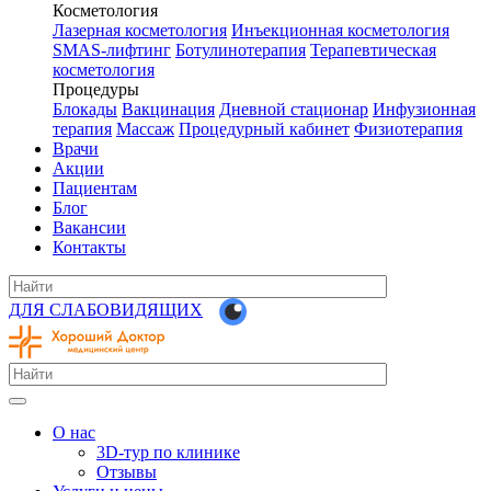
Косметология
Лазерная косметология
Инъекционная косметология
SMAS-лифтинг
Ботулинотерапия
Терапевтическая
косметология
Процедуры
Блокады
Вакцинация
Дневной стационар
Инфузионная
терапия
Массаж
Процедурный кабинет
Физиотерапия
Врачи
Акции
Пациентам
Блог
Вакансии
Контакты
ДЛЯ СЛАБОВИДЯЩИХ
О нас
3D-тур по клинике
Отзывы