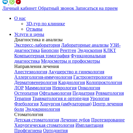
Личный кабинет
Обратный звонок
Записаться на прием
О нас
3D-тур по клинике
Отзывы
Услуги и цены
Диагностика и анализы
Экспресс-лаборатория
Лабораторные анализы
УЗИ-
диагностика
Биопсии
Рентген
Эндоскопия
КЛКТ
Компьютерная томография
Функциональная
диагностика
Медосмотры и профосмотры
Направления лечения
Анестезиология
Акушерство и гинекология
Аллергология-иммунология
Гастроэнтерология
Дерматовенерология
Кардиология
Колопроктология
ЛОР
Маммология
Неврология
Онкология
Остеопатия
Офтальмология
Педиатрия
Ревматология
Терапия
Травматология и ортопедия
Урология
Флебология
Хирургия (амбулаторная)
Центр лечения
боли
Эндокринология
Стоматология
Детская стоматология
Лечение зубов
Протезирование
Хирургическая стоматология
Имплантация
Профгигиена
Ортодонтия