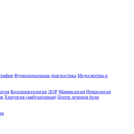
графия
Функциональная диагностика
Медосмотры и
огия
Колопроктология
ЛОР
Маммология
Неврология
ия
Хирургия (амбулаторная)
Центр лечения боли
ия