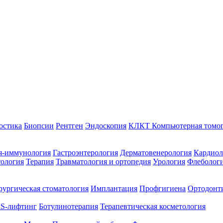
остика
Биопсии
Рентген
Эндоскопия
КЛКТ Компьютерная томо
я-иммунология
Гастроэнтерология
Дерматовенерология
Кардиол
тология
Терапия
Травматология и ортопедия
Урология
Флеболог
ургическая стоматология
Имплантация
Профгигиена
Ортодонт
S-лифтинг
Ботулинотерапия
Терапевтическая косметология