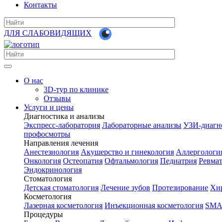
Контакты
ДЛЯ СЛАБОВИДЯЩИХ
О нас
3D-тур по клинике
Отзывы
Услуги и цены
Диагностика и анализы
Экспресс-лаборатория
Лабораторные анализы
УЗИ-диагн
профосмотры
Направления лечения
Анестезиология
Акушерство и гинекология
Аллергологи
Онкология
Остеопатия
Офтальмология
Педиатрия
Ревма
Эндокринология
Стоматология
Детская стоматология
Лечение зубов
Протезирование
Хир
Косметология
Лазерная косметология
Инъекционная косметология
SMA
Процедуры