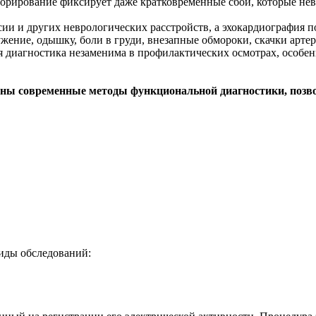
торирование фиксирует даже кратковременные сбои, которые не
и и других неврологических расстройств, а эхокардиография по
жение, одышку, боли в груди, внезапные обмороки, скачки арте
я диагностика незаменима в профилактических осмотрах, особе
ны современные методы функциональной диагностики, позво
иды обследований: