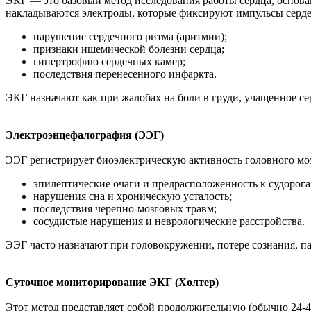
ЭКГ — это базовый метод исследования работы сердца, основа
накладываются электроды, которые фиксируют импульсы серд
нарушение сердечного ритма (аритмии);
признаки ишемической болезни сердца;
гипертрофию сердечных камер;
последствия перенесенного инфаркта.
ЭКГ назначают как при жалобах на боли в груди, учащенное се
Электроэнцефалография (ЭЭГ)
ЭЭГ регистрирует биоэлектрическую активность головного моз
эпилептические очаги и предрасположенность к судорога
нарушения сна и хроническую усталость;
последствия черепно-мозговых травм;
сосудистые нарушения и неврологические расстройства.
ЭЭГ часто назначают при головокружении, потере сознания, па
Суточное мониторирование ЭКГ (Холтер)
Этот метод представляет собой продолжительную (обычно 24-