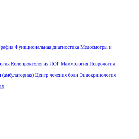
графия
Функциональная диагностика
Медосмотры и
огия
Колопроктология
ЛОР
Маммология
Неврология
 (амбулаторная)
Центр лечения боли
Эндокринология
ия