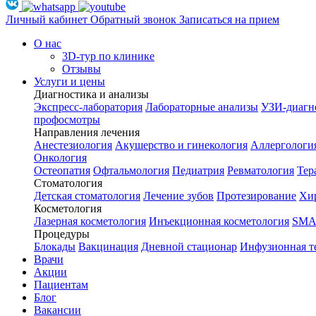
Личный кабинет
Обратный звонок
Записаться на прием
О нас
3D-тур по клинике
Отзывы
Услуги и цены
Диагностика и анализы
Экспресс-лаборатория
Лабораторные анализы
УЗИ-диагн
профосмотры
Направления лечения
Анестезиология
Акушерство и гинекология
Аллергологи
Онкология
Остеопатия
Офтальмология
Педиатрия
Ревматология
Тер
Стоматология
Детская стоматология
Лечение зубов
Протезирование
Хир
Косметология
Лазерная косметология
Инъекционная косметология
SMA
Процедуры
Блокады
Вакцинация
Дневной стационар
Инфузионная т
Врачи
Акции
Пациентам
Блог
Вакансии