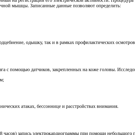
нный на регистрации его электрической активности. Процедура 
ечной мышцы. Записанные данные позволяют определить:
рдцебиение, одышку, так и в рамках профилактических осмотров
га с помощью датчиков, закрепленных на коже головы. Исследо
м;
нических атаках, бессоннице и расстройствах внимания.
48 часов) запись электрокардиограммы при помощи небольшого 