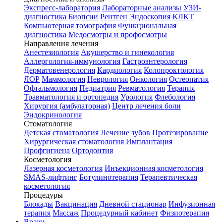
Экспресс-лаборатория
Лабораторные анализы
УЗИ-
диагностика
Биопсии
Рентген
Эндоскопия
КЛКТ
Компьютерная томография
Функциональная
диагностика
Медосмотры и профосмотры
Направления лечения
Анестезиология
Акушерство и гинекология
Аллергология-иммунология
Гастроэнтерология
Дерматовенерология
Кардиология
Колопроктология
ЛОР
Маммология
Неврология
Онкология
Остеопатия
Офтальмология
Педиатрия
Ревматология
Терапия
Травматология и ортопедия
Урология
Флебология
Хирургия (амбулаторная)
Центр лечения боли
Эндокринология
Стоматология
Детская стоматология
Лечение зубов
Протезирование
Хирургическая стоматология
Имплантация
Профгигиена
Ортодонтия
Косметология
Лазерная косметология
Инъекционная косметология
SMAS-лифтинг
Ботулинотерапия
Терапевтическая
косметология
Процедуры
Блокады
Вакцинация
Дневной стационар
Инфузионная
терапия
Массаж
Процедурный кабинет
Физиотерапия
Врачи