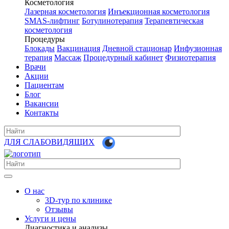
Косметология
Лазерная косметология
Инъекционная косметология
SMAS-лифтинг
Ботулинотерапия
Терапевтическая
косметология
Процедуры
Блокады
Вакцинация
Дневной стационар
Инфузионная
терапия
Массаж
Процедурный кабинет
Физиотерапия
Врачи
Акции
Пациентам
Блог
Вакансии
Контакты
ДЛЯ СЛАБОВИДЯЩИХ
О нас
3D-тур по клинике
Отзывы
Услуги и цены
Диагностика и анализы