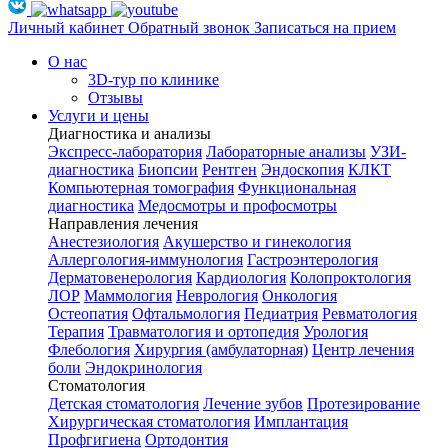
Личный кабинет
Обратный звонок
Записаться на прием
О нас
3D-тур по клинике
Отзывы
Услуги и цены
Диагностика и анализы
Экспресс-лаборатория
Лабораторные анализы
УЗИ-
диагностика
Биопсии
Рентген
Эндоскопия
КЛКТ
Компьютерная томография
Функциональная
диагностика
Медосмотры и профосмотры
Направления лечения
Анестезиология
Акушерство и гинекология
Аллергология-иммунология
Гастроэнтерология
Дерматовенерология
Кардиология
Колопроктология
ЛОР
Маммология
Неврология
Онкология
Остеопатия
Офтальмология
Педиатрия
Ревматология
Терапия
Травматология и ортопедия
Урология
Флебология
Хирургия (амбулаторная)
Центр лечения
боли
Эндокринология
Стоматология
Детская стоматология
Лечение зубов
Протезирование
Хирургическая стоматология
Имплантация
Профгигиена
Ортодонтия