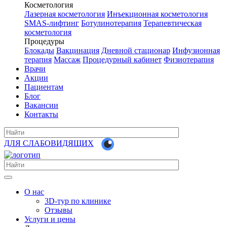
Косметология
Лазерная косметология
Инъекционная косметология
SMAS-лифтинг
Ботулинотерапия
Терапевтическая
косметология
Процедуры
Блокады
Вакцинация
Дневной стационар
Инфузионная
терапия
Массаж
Процедурный кабинет
Физиотерапия
Врачи
Акции
Пациентам
Блог
Вакансии
Контакты
ДЛЯ СЛАБОВИДЯЩИХ
О нас
3D-тур по клинике
Отзывы
Услуги и цены