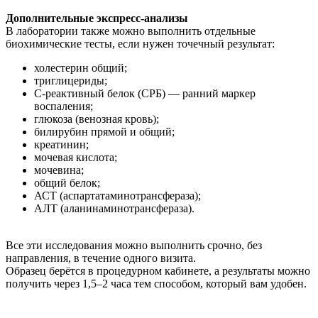
Дополнительные экспресс-анализы
В лаборатории также можно выполнить отдельные
биохимические тесты, если нужен точечный результат:
холестерин общий;
триглицериды;
С-реактивный белок (СРБ) — ранний маркер
воспаления;
глюкоза (венозная кровь);
билирубин прямой и общий;
креатинин;
мочевая кислота;
мочевина;
общий белок;
АСТ (аспартатаминотрансфераза);
АЛТ (аланинаминотрансфераза).
Все эти исследования можно выполнить срочно, без
направления, в течение одного визита.
Образец берётся в процедурном кабинете, а результаты можно
получить через 1,5–2 часа тем способом, который вам удобен.