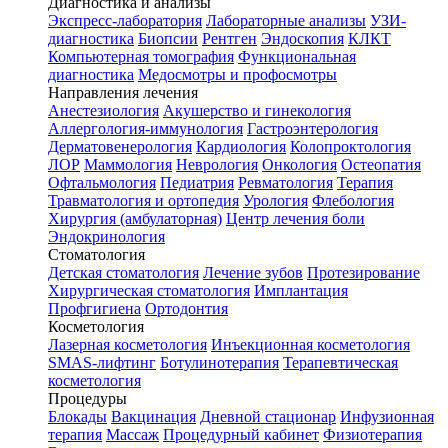
Диагностика и анализы
Экспресс-лаборатория
Лабораторные анализы
УЗИ-
диагностика
Биопсии
Рентген
Эндоскопия
КЛКТ
Компьютерная томография
Функциональная
диагностика
Медосмотры и профосмотры
Направления лечения
Анестезиология
Акушерство и гинекология
Аллергология-иммунология
Гастроэнтерология
Дерматовенерология
Кардиология
Колопроктология
ЛОР
Маммология
Неврология
Онкология
Остеопатия
Офтальмология
Педиатрия
Ревматология
Терапия
Травматология и ортопедия
Урология
Флебология
Хирургия (амбулаторная)
Центр лечения боли
Эндокринология
Стоматология
Детская стоматология
Лечение зубов
Протезирование
Хирургическая стоматология
Имплантация
Профгигиена
Ортодонтия
Косметология
Лазерная косметология
Инъекционная косметология
SMAS-лифтинг
Ботулинотерапия
Терапевтическая
косметология
Процедуры
Блокады
Вакцинация
Дневной стационар
Инфузионная
терапия
Массаж
Процедурный кабинет
Физиотерапия