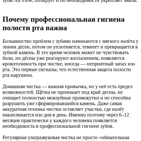
зубы Air Flow, полирует и по необходимости укрепляет эмаль.
Почему профессиональная гигиена
полости рта важна
Большинство проблем с зубами начинаются с мягкого налёта у
линии дёсен, потом он уплотняется, темнеет и превращается в
зубной камень. В это время человек может не чувствовать
боли, но дёсны уже реагируют воспалением, появляется
кровоточивость при чистке, иногда — неприятный запах изо
рта. Это первые сигналы, что естественная защита полости
рта нарушена.
Домашняя чистка — важная привычка, но у неё есть предел
возможностей. Щётка не проникает под край десны, не
очищает полностью межзубные промежутки и не способна
разрушить уже сформировавшийся камень. Даже самая
аккуратная техника чистки оставляет участки, где налёт
накапливается изо дня в день. Именно поэтому через 6–12
месяцев практически у каждого человека появляется
необходимость в профессиональной гигиене зубов.
Регулярная ультразвуковая чистка не просто «обязательная