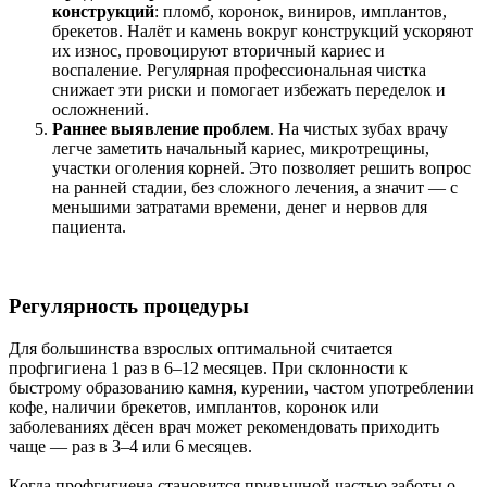
конструкций
: пломб, коронок, виниров, имплантов,
брекетов. Налёт и камень вокруг конструкций ускоряют
их износ, провоцируют вторичный кариес и
воспаление. Регулярная профессиональная чистка
снижает эти риски и помогает избежать переделок и
осложнений.
Раннее выявление проблем
. На чистых зубах врачу
легче заметить начальный кариес, микротрещины,
участки оголения корней. Это позволяет решить вопрос
на ранней стадии, без сложного лечения, а значит — с
меньшими затратами времени, денег и нервов для
пациента.
Регулярность процедуры
Для большинства взрослых оптимальной считается
профгигиена 1 раз в 6–12 месяцев. При склонности к
быстрому образованию камня, курении, частом употреблении
кофе, наличии брекетов, имплантов, коронок или
заболеваниях дёсен врач может рекомендовать приходить
чаще — раз в 3–4 или 6 месяцев.
Когда профгигиена становится привычной частью заботы о