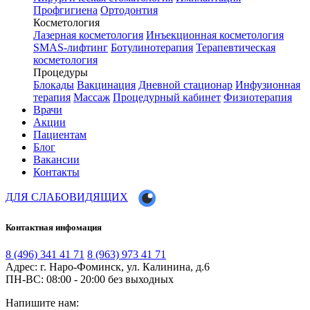
Профгигиена
Ортодонтия
Косметология
Лазерная косметология
Инъекционная косметология
SMAS-лифтинг
Ботулинотерапия
Терапевтическая
косметология
Процедуры
Блокады
Вакцинация
Дневной стационар
Инфузионная
терапия
Массаж
Процедурный кабинет
Физиотерапия
Врачи
Акции
Пациентам
Блог
Вакансии
Контакты
ДЛЯ СЛАБОВИДЯЩИХ
Контактная инфомация
8 (496) 341 41 71
8 (963) 973 41 71
Адрес: г. Наро-Фоминск, ул. Калинина, д.6
ПН-ВС: 08:00 - 20:00
без выходных
Напишите нам: