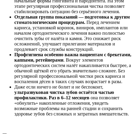
начальные формы гингивита и пародонтита. На этом
этапе регулярная профессиональная чистка позволяет
стабилизировать ситуацию без серьёзного лечения.
Отдельная группа показаний — подготовка к другим
стоматологическим процедурам.
Перед лечением
кариеса, установкой коронок, виниров, имплантов или
началом ортодонтического лечения важно полностью
очистить зубы от налёта и камня. Это снижает риск
осложнений, улучшает прилегание материалов и
продлевает срок службы конструкций.
Профгигиена особенно важна пациентам с брекетами,
каппами, ретейнерами
. Вокруг элементов
ортодонтических систем налёт накапливается быстрее, а
обычной щёткой его убрать значительно сложнее. Без
регулярной профессиональной чистки риск кариеса и
воспаления дёсен в таких случаях возрастает в разы.
Даже если ничего не болит и не беспокоит,
ультразвуковая чистка зубов остаётся частью
профилактики. Раз в 6–12 месяцев
она позволяет
«обнулить» накопленные отложения, увидеть
возможные проблемы на ранней стадии и сохранить
здоровье зубов без сложных и затратных вмешательств.