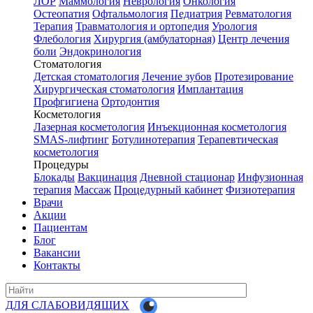
ЛОР
Маммология
Неврология
Онкология
Остеопатия
Офтальмология
Педиатрия
Ревматология
Терапия
Травматология и ортопедия
Урология
Флебология
Хирургия (амбулаторная)
Центр лечения
боли
Эндокринология
Стоматология
Детская стоматология
Лечение зубов
Протезирование
Хирургическая стоматология
Имплантация
Профгигиена
Ортодонтия
Косметология
Лазерная косметология
Инъекционная косметология
SMAS-лифтинг
Ботулинотерапия
Терапевтическая
косметология
Процедуры
Блокады
Вакцинация
Дневной стационар
Инфузионная
терапия
Массаж
Процедурный кабинет
Физиотерапия
Врачи
Акции
Пациентам
Блог
Вакансии
Контакты
ДЛЯ СЛАБОВИДЯЩИХ