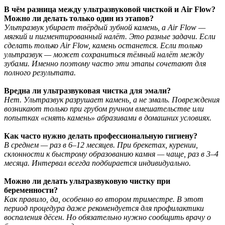
В чём разница между ультразвуковой чисткой и Air Flow?
Можно ли делать только один из этапов?
Ультразвук убирает твёрдый зубной камень, а Air Flow —
мягкий и пигментированный налёт. Это разные задачи. Если
сделать только Air Flow, камень останется. Если только
ультразвук — может сохраниться тёмный налёт между
зубами. Именно поэтому часто эти этапы сочетают для
полного результата.
Вредна ли ультразвуковая чистка для эмали?
Нет. Ультразвук разрушает камень, а не эмаль. Повреждения
возникают только при грубом ручном вмешательстве или
попытках «снять камень» абразивами в домашних условиях.
Как часто нужно делать профессиональную гигиену?
В среднем — раз в 6–12 месяцев. При брекетах, курении,
склонности к быстрому образованию камня — чаще, раз в 3–4
месяца. Интервал всегда подбирается индивидуально.
Можно ли делать ультразвуковую чистку при
беременности
?
Как правило, да, особенно во втором триместре. В этот
период процедура даже рекомендуется для профилактики
воспаления дёсен. Но обязательно нужно сообщить врачу о