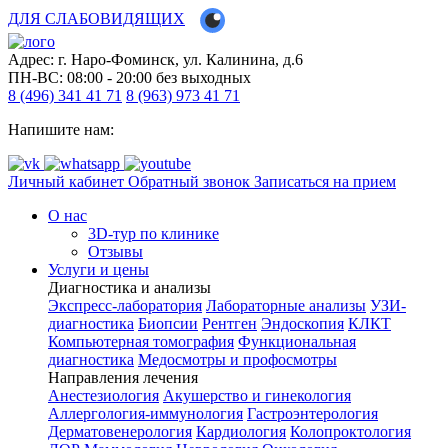
ДЛЯ СЛАБОВИДЯЩИХ
Адрес: г. Наро-Фоминск, ул. Калинина, д.6
ПН-ВС: 08:00 - 20:00
без выходных
8 (496) 341 41 71
8 (963) 973 41 71
Напишите нам:
Личный кабинет
Обратный звонок
Записаться на прием
О нас
3D-тур по клинике
Отзывы
Услуги и цены
Диагностика и анализы
Экспресс-лаборатория
Лабораторные анализы
УЗИ-
диагностика
Биопсии
Рентген
Эндоскопия
КЛКТ
Компьютерная томография
Функциональная
диагностика
Медосмотры и профосмотры
Направления лечения
Анестезиология
Акушерство и гинекология
Аллергология-иммунология
Гастроэнтерология
Дерматовенерология
Кардиология
Колопроктология