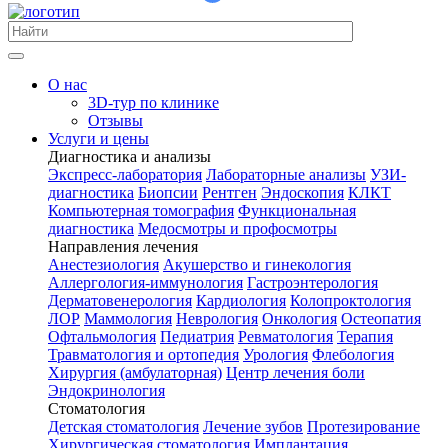
О нас
3D-тур по клинике
Отзывы
Услуги и цены
Диагностика и анализы
Экспресс-лаборатория
Лабораторные анализы
УЗИ-
диагностика
Биопсии
Рентген
Эндоскопия
КЛКТ
Компьютерная томография
Функциональная
диагностика
Медосмотры и профосмотры
Направления лечения
Анестезиология
Акушерство и гинекология
Аллергология-иммунология
Гастроэнтерология
Дерматовенерология
Кардиология
Колопроктология
ЛОР
Маммология
Неврология
Онкология
Остеопатия
Офтальмология
Педиатрия
Ревматология
Терапия
Травматология и ортопедия
Урология
Флебология
Хирургия (амбулаторная)
Центр лечения боли
Эндокринология
Стоматология
Детская стоматология
Лечение зубов
Протезирование
Хирургическая стоматология
Имплантация