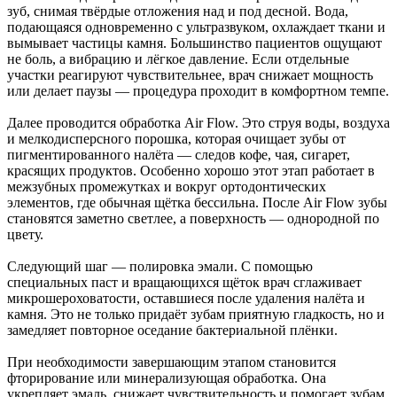
зуб, снимая твёрдые отложения над и под десной. Вода,
подающаяся одновременно с ультразвуком, охлаждает ткани и
вымывает частицы камня. Большинство пациентов ощущают
не боль, а вибрацию и лёгкое давление. Если отдельные
участки реагируют чувствительнее, врач снижает мощность
или делает паузы — процедура проходит в комфортном темпе.
Далее проводится обработка Air Flow. Это струя воды, воздуха
и мелкодисперсного порошка, которая очищает зубы от
пигментированного налёта — следов кофе, чая, сигарет,
красящих продуктов. Особенно хорошо этот этап работает в
межзубных промежутках и вокруг ортодонтических
элементов, где обычная щётка бессильна. После Air Flow зубы
становятся заметно светлее, а поверхность — однородной по
цвету.
Следующий шаг — полировка эмали. С помощью
специальных паст и вращающихся щёток врач сглаживает
микрошероховатости, оставшиеся после удаления налёта и
камня. Это не только придаёт зубам приятную гладкость, но и
замедляет повторное оседание бактериальной плёнки.
При необходимости завершающим этапом становится
фторирование или минерализующая обработка. Она
укрепляет эмаль, снижает чувствительность и помогает зубам