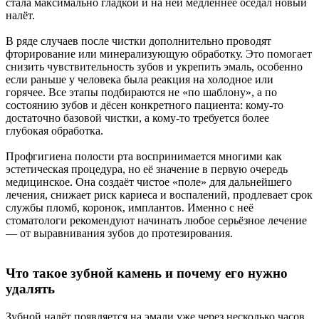
стала максимально гладкой и на ней медленнее оседал новый
налёт.
В ряде случаев после чистки дополнительно проводят
фторирование или минерализующую обработку. Это помогает
снизить чувствительность зубов и укрепить эмаль, особенно
если раньше у человека была реакция на холодное или
горячее. Все этапы подбираются не «по шаблону», а по
состоянию зубов и дёсен конкретного пациента: кому-то
достаточно базовой чистки, а кому-то требуется более
глубокая обработка.
Профгигиена полости рта воспринимается многими как
эстетическая процедура, но её значение в первую очередь
медицинское. Она создаёт чистое «поле» для дальнейшего
лечения, снижает риск кариеса и воспалений, продлевает срок
службы пломб, коронок, имплантов. Именно с неё
стоматологи рекомендуют начинать любое серьёзное лечение
— от выравнивания зубов до протезирования.
Что такое зубной камень и почему его нужно
удалять
Зубной налёт появляется на эмали уже через несколько часов