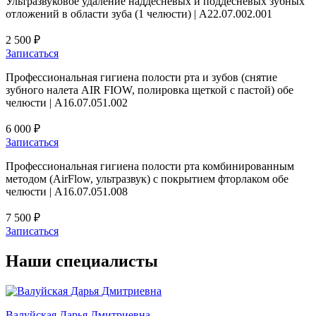
Ультразвуковое удаление наддесневых и поддесневых зубных
отложений в области зуба (1 челюсти) | А22.07.002.001
2 500 ₽
Записаться
Профессиональная гигиена полости рта и зубов (снятие
зубного налета AIR FIOW, полировка щеткой с пастой) обе
челюсти | А16.07.051.002
6 000 ₽
Записаться
Профессиональная гигиена полости рта комбинированным
методом (AirFlow, ультразвук) с покрытием фторлаком обе
челюсти | A16.07.051.008
7 500 ₽
Записаться
Наши
специалисты
Валуйская Дарья Дмитриевна