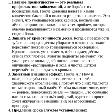
Главное преимущество — это реальная
профилактика заболеваний
, а не борьба с их
последствиями. После удаления налёта и камня
количество бактерий в полости рта резко снижается. Это
значит, что уменьшается риск кариеса, воспаления
дёсен, неприятного запаха и всех тех проблем, которые
обычно накапливаются незаметно и проявляются уже на
стадии боли.
Защита от кровоточивости десен
. Когда с поверхности
зуба и из-под края десны убираются отложения, ткани
перестают постоянно травмироваться бактериями.
Кровоточивость уменьшается, отёк спадает, дёсны
становятся плотнее. Многие пациенты замечают, что
уже через несколько дней после чистки исчезает
ощущение «распирания» и зуда, а чистка щёткой
перестаёт сопровождаться кровью.
Заметный внешний эффект
. После Air Flow и
полировки зубы становятся светлее не за счёт
химического отбеливания, а потому что с них удаляется
пигментированный налёт. Улыбка выглядит чище, цвет
— ровнее, поверхность эмали — гладкой. Это особенно
важно тем, кто часто пьёт кофе, чай, курит или просто
хочет аккуратный внешний вид без агрессивных
процедур.
Продление срока службы
установленных