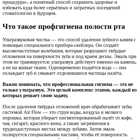
процедура», а понятный способ сохранить здоровье и
избежать куда более серьёзных и затратных посещений
стоматологии в будущем.
Что такое профгигиена полости рта
Ультразвуковая чистка — это способ удаления зубного камня с
помощью специального прибора-скейлера. Он создаёт
высокочастотные колебания, которые разрушают твёрдые
отложения на поверхности зуба и под краем десны. Эмаль при
этом не травмируется: ультразвук действует именно на камень,
а не на живые ткани. Одновременно подаётся вода — она
охлаждает зуб и смывает отделившиеся частицы налёта.
Важно понимать, что профессиональная гигиена — это не
только ультразвук. Это целый комплекс этапов, каждый из
которых решает свою задачу.
После удаления твёрдых отложений врач обрабатывает зубы
системой Air Flow — это струя воды, воздуха и мелкого
порошка, которая убирает пигментированный налёт от кофе,
чая, сигарет, красного вина, а также загрязнения в
труднодоступных местах между зубами. Затем эмаль
полируется специальными пастами, чтобы её поверхность