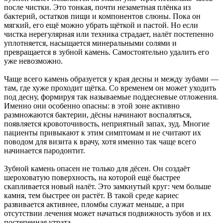
после чистки. Это тонкая, почти незаметная плёнка из
бактерий, остатков пищи и компонентов слюны. Пока он
мягкий, его ещё можно убрать щёткой и пастой. Но если
чистка нерегулярная или техника страдает, налёт постепенно
уплотняется, насыщается минеральными солями и
превращается в зубной камень. Самостоятельно удалить его
уже невозможно.
Чаще всего камень образуется у края десны и между зубами —
там, где хуже проходит щётка. Со временем он может уходить
под десну, формируя так называемые поддесневые отложения.
Именно они особенно опасны: в этой зоне активно
размножаются бактерии, дёсны начинают воспаляться,
появляется кровоточивость, неприятный запах, зуд. Многие
пациенты привыкают к этим симптомам и не считают их
поводом для визита к врачу, хотя именно так чаще всего
начинается пародонтит.
Зубной камень опасен не только для дёсен. Он создаёт
шероховатую поверхность, на которой ещё быстрее
скапливается новый налёт. Это замкнутый круг: чем больше
камня, тем быстрее он растёт. В такой среде кариес
развивается активнее, пломбы служат меньше, а при
отсутствии лечения может начаться подвижность зубов и их
постепенная утрата.