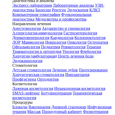
Диагностика и анализы
Экспресс-лаборатория
Лабораторные анализы
УЗИ-
диагностика
Биопсии
Рентген
Эндоскопия
КЛКТ
Компьютерная томография
Функциональная
диагностика
Медосмотры и профосмотры
Направления лечения
Анестезиология
Акушерство и гинекология
Аллергология-иммунология
Гастроэнтерология
Дерматовенерология
Кардиология
Колопроктология
ЛОР
Маммология
Неврология
Онкология
Остеопатия
Офтальмология
Педиатрия
Ревматология
Терапия
Травматология и ортопедия
Урология
Флебология
Хирургия (амбулаторная)
Центр лечения боли
Эндокринология
Стоматология
Детская стоматология
Лечение зубов
Протезирование
Хирургическая стоматология
Имплантация
Профгигиена
Ортодонтия
Косметология
Лазерная косметология
Инъекционная косметология
SMAS-лифтинг
Ботулинотерапия
Терапевтическая
косметология
Процедуры
Блокады
Вакцинация
Дневной стационар
Инфузионная
терапия
Массаж
Процедурный кабинет
Физиотерапия