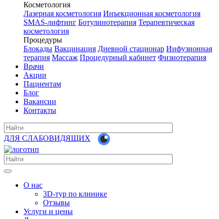
Косметология
Лазерная косметология
Инъекционная косметология
SMAS-лифтинг
Ботулинотерапия
Терапевтическая
косметология
Процедуры
Блокады
Вакцинация
Дневной стационар
Инфузионная
терапия
Массаж
Процедурный кабинет
Физиотерапия
Врачи
Акции
Пациентам
Блог
Вакансии
Контакты
ДЛЯ СЛАБОВИДЯЩИХ
О нас
3D-тур по клинике
Отзывы
Услуги и цены