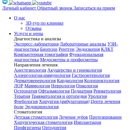
Личный кабинет
Обратный звонок
Записаться на прием
О нас
3D-тур по клинике
Отзывы
Услуги и цены
Диагностика и анализы
Экспресс-лаборатория
Лабораторные анализы
УЗИ-
диагностика
Биопсии
Рентген
Эндоскопия
КЛКТ
Компьютерная томография
Функциональная
диагностика
Медосмотры и профосмотры
Направления лечения
Анестезиология
Акушерство и гинекология
Аллергология-иммунология
Гастроэнтерология
Дерматовенерология
Кардиология
Колопроктология
ЛОР
Маммология
Неврология
Онкология
Остеопатия
Офтальмология
Педиатрия
Ревматология
Терапия
Травматология и ортопедия
Урология
Флебология
Хирургия (амбулаторная)
Центр лечения
боли
Эндокринология
Стоматология
Детская стоматология
Лечение зубов
Протезирование
Хирургическая стоматология
Имплантация
Профгигиена
Ортодонтия