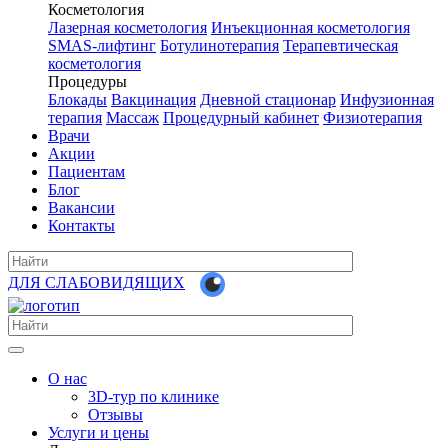
Косметология
Лазерная косметология
Инъекционная косметология
SMAS-лифтинг
Ботулинотерапия
Терапевтическая
косметология
Процедуры
Блокады
Вакцинация
Дневной стационар
Инфузионная
терапия
Массаж
Процедурный кабинет
Физиотерапия
Врачи
Акции
Пациентам
Блог
Вакансии
Контакты
ДЛЯ СЛАБОВИДЯЩИХ
О нас
3D-тур по клинике
Отзывы
Услуги и цены