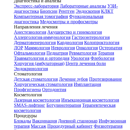
Диагностика и анализы
Экспресс-лаборатория
Лабораторные анализы
УЗИ-
диагностика
Биопсии
Рентген
Эндоскопия
КЛКТ
Компьютерная томография
Функциональная
диагностика
Медосмотры и профосмотры
Направления лечения
Анестезиология
Акушерство и гинекология
Аллергология-иммунология
Гастроэнтерология
Дерматовенерология
Кардиология
Колопроктология
ЛОР
Маммология
Неврология
Онкология
Остеопатия
Офтальмология
Педиатрия
Ревматология
Терапия
Травматология и ортопедия
Урология
Флебология
Хирургия (амбулаторная)
Центр лечения боли
Эндокринология
Стоматология
Детская стоматология
Лечение зубов
Протезирование
Хирургическая стоматология
Имплантация
Профгигиена
Ортодонтия
Косметология
Лазерная косметология
Инъекционная косметология
SMAS-лифтинг
Ботулинотерапия
Терапевтическая
косметология
Процедуры
Блокады
Вакцинация
Дневной стационар
Инфузионная
терапия
Массаж
Процедурный кабинет
Физиотерапия