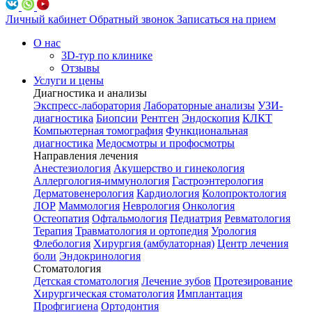
Личный кабинет
Обратный звонок
Записаться на прием
О нас
3D-тур по клинике
Отзывы
Услуги и цены
Диагностика и анализы
Экспресс-лаборатория
Лабораторные анализы
УЗИ-
диагностика
Биопсии
Рентген
Эндоскопия
КЛКТ
Компьютерная томография
Функциональная
диагностика
Медосмотры и профосмотры
Направления лечения
Анестезиология
Акушерство и гинекология
Аллергология-иммунология
Гастроэнтерология
Дерматовенерология
Кардиология
Колопроктология
ЛОР
Маммология
Неврология
Онкология
Остеопатия
Офтальмология
Педиатрия
Ревматология
Терапия
Травматология и ортопедия
Урология
Флебология
Хирургия (амбулаторная)
Центр лечения
боли
Эндокринология
Стоматология
Детская стоматология
Лечение зубов
Протезирование
Хирургическая стоматология
Имплантация
Профгигиена
Ортодонтия