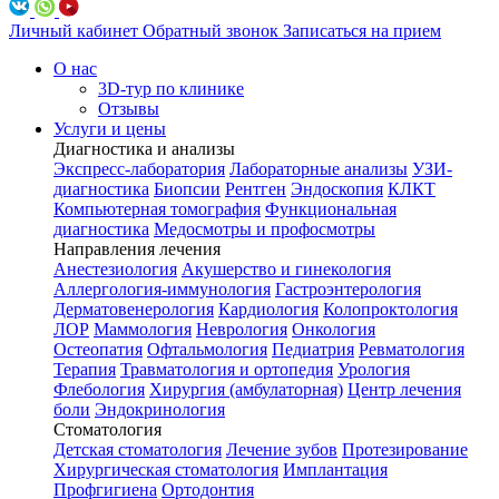
Личный кабинет
Обратный звонок
Записаться на прием
О нас
3D-тур по клинике
Отзывы
Услуги и цены
Диагностика и анализы
Экспресс-лаборатория
Лабораторные анализы
УЗИ-
диагностика
Биопсии
Рентген
Эндоскопия
КЛКТ
Компьютерная томография
Функциональная
диагностика
Медосмотры и профосмотры
Направления лечения
Анестезиология
Акушерство и гинекология
Аллергология-иммунология
Гастроэнтерология
Дерматовенерология
Кардиология
Колопроктология
ЛОР
Маммология
Неврология
Онкология
Остеопатия
Офтальмология
Педиатрия
Ревматология
Терапия
Травматология и ортопедия
Урология
Флебология
Хирургия (амбулаторная)
Центр лечения
боли
Эндокринология
Стоматология
Детская стоматология
Лечение зубов
Протезирование
Хирургическая стоматология
Имплантация
Профгигиена
Ортодонтия