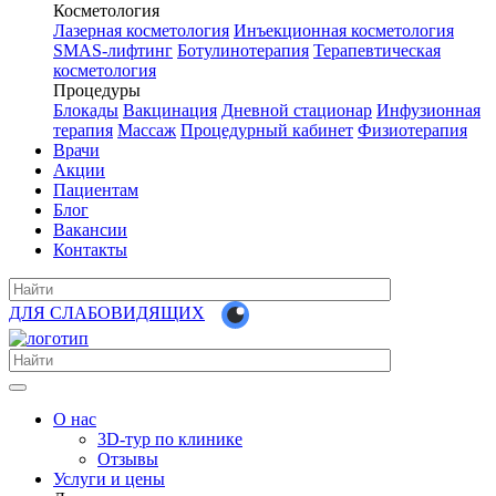
Косметология
Лазерная косметология
Инъекционная косметология
SMAS-лифтинг
Ботулинотерапия
Терапевтическая
косметология
Процедуры
Блокады
Вакцинация
Дневной стационар
Инфузионная
терапия
Массаж
Процедурный кабинет
Физиотерапия
Врачи
Акции
Пациентам
Блог
Вакансии
Контакты
ДЛЯ СЛАБОВИДЯЩИХ
О нас
3D-тур по клинике
Отзывы
Услуги и цены