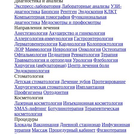
Диагностика и анализы
Экспресс-лаборатория
Лабораторные анализы
УЗИ-
диагностика
Биопсии
Рентген
Эндоскопия
КЛКТ
Компьютерная томография
Функциональная
диагностика
Медосмотры и профосмотры
Направления лечения
Анестезиология
Акушерство и гинекология
Аллергология-иммунология
Гастроэнтерология
Дерматовенерология
Кардиология
Колопроктология
ЛОР
Маммология
Неврология
Онкология
Остеопатия
Офтальмология
Педиатрия
Ревматология
Терапия
Травматология и ортопедия
Урология
Флебология
Хирургия (амбулаторная)
Центр лечения боли
Эндокринология
Стоматология
Детская стоматология
Лечение зубов
Протезирование
Хирургическая стоматология
Имплантация
Профгигиена
Ортодонтия
Косметология
Лазерная косметология
Инъекционная косметология
SMAS-лифтинг
Ботулинотерапия
Терапевтическая
косметология
Процедуры
Блокады
Вакцинация
Дневной стационар
Инфузионная
терапия
Массаж
Процедурный кабинет
Физиотерапия