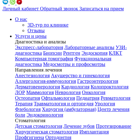
Личный кабинет
Обратный звонок
Записаться на прием
О нас
3D-тур по клинике
Отзывы
Услуги и цены
Диагностика и анализы
Экспресс-лаборатория
Лабораторные анализы
УЗИ-
диагностика
Биопсии
Рентген
Эндоскопия
КЛКТ
Компьютерная томография
Функциональная
диагностика
Медосмотры и профосмотры
Направления лечения
Анестезиология
Акушерство и гинекология
Аллергология-иммунология
Гастроэнтерология
Дерматовенерология
Кардиология
Колопроктология
ЛОР
Маммология
Неврология
Онкология
Остеопатия
Офтальмология
Педиатрия
Ревматология
Терапия
Травматология и ортопедия
Урология
Флебология
Хирургия (амбулаторная)
Центр лечения
боли
Эндокринология
Стоматология
Детская стоматология
Лечение зубов
Протезирование
Хирургическая стоматология
Имплантация
Профгигиена
Ортодонтия