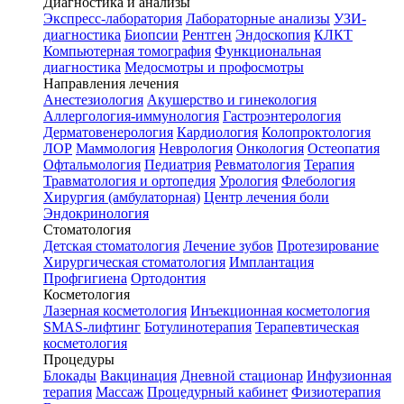
Диагностика и анализы
Экспресс-лаборатория
Лабораторные анализы
УЗИ-
диагностика
Биопсии
Рентген
Эндоскопия
КЛКТ
Компьютерная томография
Функциональная
диагностика
Медосмотры и профосмотры
Направления лечения
Анестезиология
Акушерство и гинекология
Аллергология-иммунология
Гастроэнтерология
Дерматовенерология
Кардиология
Колопроктология
ЛОР
Маммология
Неврология
Онкология
Остеопатия
Офтальмология
Педиатрия
Ревматология
Терапия
Травматология и ортопедия
Урология
Флебология
Хирургия (амбулаторная)
Центр лечения боли
Эндокринология
Стоматология
Детская стоматология
Лечение зубов
Протезирование
Хирургическая стоматология
Имплантация
Профгигиена
Ортодонтия
Косметология
Лазерная косметология
Инъекционная косметология
SMAS-лифтинг
Ботулинотерапия
Терапевтическая
косметология
Процедуры
Блокады
Вакцинация
Дневной стационар
Инфузионная
терапия
Массаж
Процедурный кабинет
Физиотерапия