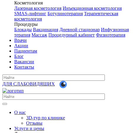
Косметология
Лазерная косметология
Инъекционная косметология
SMAS-лифтинг
Ботулинотерапия
Терапевтическая
косметология
Процедуры
Блокады
Вакцинация
Дневной стационар
Инфузионная
терапия
Массаж
Процедурный кабинет
Физиотерапия
Врачи
Акции
Пациентам
Блог
Вакансии
Контакты
ДЛЯ СЛАБОВИДЯЩИХ
О нас
3D-тур по клинике
Отзывы
Услуги и цены