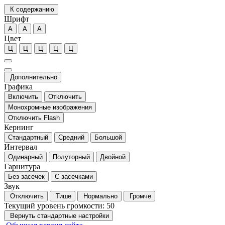
К содержанию
Шрифт
А
А
А
Цвет
Ц
Ц
Ц
Ц
Ц
Дополнительно
Графика
Включить
Отключить
Монохромные изображения
Отключить Flash
Кернинг
Стандартный
Средний
Большой
Интервал
Одинарный
Полуторный
Двойной
Гарнитура
Без засечек
С засечками
Звук
Отключить
Тише
Нормально
Громче
Текущий уровень громкости:
50
Вернуть стандартные настройки