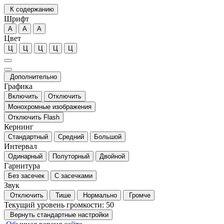
К содержанию
Шрифт
А
А
А
Цвет
Ц
Ц
Ц
Ц
Ц
Дополнительно
Графика
Включить
Отключить
Монохромные изображения
Отключить Flash
Кернинг
Стандартный
Средний
Большой
Интервал
Одинарный
Полуторный
Двойной
Гарнитура
Без засечек
С засечками
Звук
Отключить
Тише
Нормально
Громче
Текущий уровень громкости:
50
Вернуть стандартные настройки