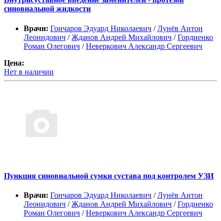
синовиальной жидкости
Врачи:
Гончаров Эдуард Николаевич
/
Лунёв Антон
Леонидович
/
Жданов Андрей Михайлович
/
Гордиенко
Роман Олегович
/
Неверкович Александр Сергеевич
Цена:
Нет в наличии
Пункция синовиальной сумки сустава под контролем УЗИ
Врачи:
Гончаров Эдуард Николаевич
/
Лунёв Антон
Леонидович
/
Жданов Андрей Михайлович
/
Гордиенко
Роман Олегович
/
Неверкович Александр Сергеевич