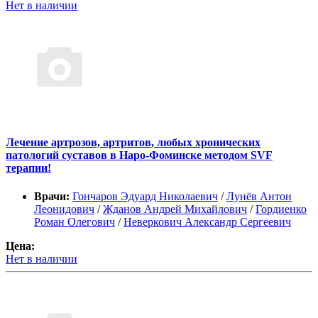
Нет в наличии
Лечение артрозов, артритов, любых хронических
патологий суставов в Наро-Фоминске методом SVF
терапии!
Врачи:
Гончаров Эдуард Николаевич
/
Лунёв Антон
Леонидович
/
Жданов Андрей Михайлович
/
Гордиенко
Роман Олегович
/
Неверкович Александр Сергеевич
Цена:
Нет в наличии