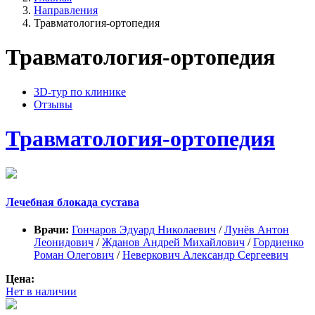
Направления
Травматология-ортопедия
Травматология-ортопедия
3D-тур по клинике
Отзывы
Травматология-ортопедия
Лечебная блокада сустава
Врачи:
Гончаров Эдуард Николаевич
/
Лунёв Антон
Леонидович
/
Жданов Андрей Михайлович
/
Гордиенко
Роман Олегович
/
Неверкович Александр Сергеевич
Цена:
Нет в наличии