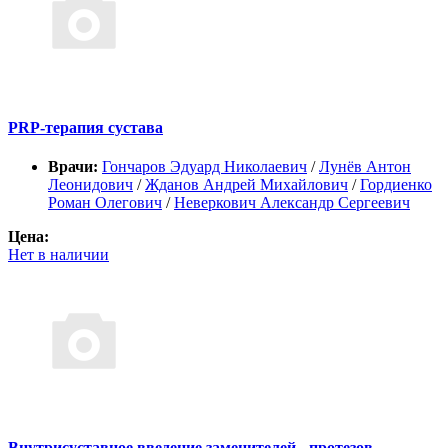
PRP-терапия сустава
Врачи:
Гончаров Эдуард Николаевич
/
Лунёв Антон
Леонидович
/
Жданов Андрей Михайлович
/
Гордиенко
Роман Олегович
/
Неверкович Александр Сергеевич
Цена:
Нет в наличии
Внутрисуставное введение заменителей - протезов