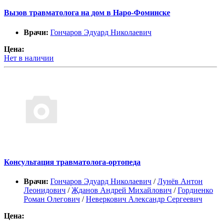
Вызов травматолога на дом в Наро-Фоминске
Врачи:
Гончаров Эдуард Николаевич
Цена:
Нет в наличии
Консультация травматолога-ортопеда
Врачи:
Гончаров Эдуард Николаевич
/
Лунёв Антон
Леонидович
/
Жданов Андрей Михайлович
/
Гордиенко
Роман Олегович
/
Неверкович Александр Сергеевич
Цена: