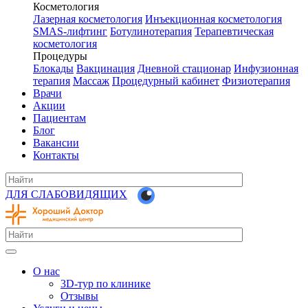
Косметология
Лазерная косметология
Инъекционная косметология
SMAS-лифтинг
Ботулинотерапия
Терапевтическая
косметология
Процедуры
Блокады
Вакцинация
Дневной стационар
Инфузионная
терапия
Массаж
Процедурный кабинет
Физиотерапия
Врачи
Акции
Пациентам
Блог
Вакансии
Контакты
ДЛЯ СЛАБОВИДЯЩИХ
О нас
3D-тур по клинике
Отзывы