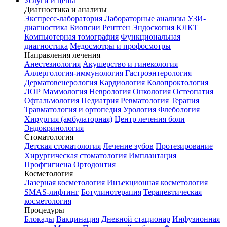
Услуги и цены
Диагностика и анализы
Экспресс-лаборатория
Лабораторные анализы
УЗИ-
диагностика
Биопсии
Рентген
Эндоскопия
КЛКТ
Компьютерная томография
Функциональная
диагностика
Медосмотры и профосмотры
Направления лечения
Анестезиология
Акушерство и гинекология
Аллергология-иммунология
Гастроэнтерология
Дерматовенерология
Кардиология
Колопроктология
ЛОР
Маммология
Неврология
Онкология
Остеопатия
Офтальмология
Педиатрия
Ревматология
Терапия
Травматология и ортопедия
Урология
Флебология
Хирургия (амбулаторная)
Центр лечения боли
Эндокринология
Стоматология
Детская стоматология
Лечение зубов
Протезирование
Хирургическая стоматология
Имплантация
Профгигиена
Ортодонтия
Косметология
Лазерная косметология
Инъекционная косметология
SMAS-лифтинг
Ботулинотерапия
Терапевтическая
косметология
Процедуры
Блокады
Вакцинация
Дневной стационар
Инфузионная