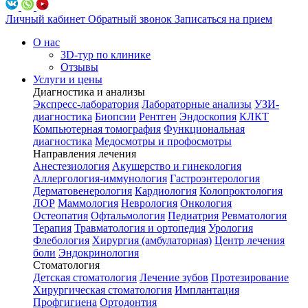
Личный кабинет
Обратный звонок
Записаться на прием
О нас
3D-тур по клинике
Отзывы
Услуги и цены
Диагностика и анализы
Экспресс-лаборатория
Лабораторные анализы
УЗИ-
диагностика
Биопсии
Рентген
Эндоскопия
КЛКТ
Компьютерная томография
Функциональная
диагностика
Медосмотры и профосмотры
Направления лечения
Анестезиология
Акушерство и гинекология
Аллергология-иммунология
Гастроэнтерология
Дерматовенерология
Кардиология
Колопроктология
ЛОР
Маммология
Неврология
Онкология
Остеопатия
Офтальмология
Педиатрия
Ревматология
Терапия
Травматология и ортопедия
Урология
Флебология
Хирургия (амбулаторная)
Центр лечения
боли
Эндокринология
Стоматология
Детская стоматология
Лечение зубов
Протезирование
Хирургическая стоматология
Имплантация
Профгигиена
Ортодонтия