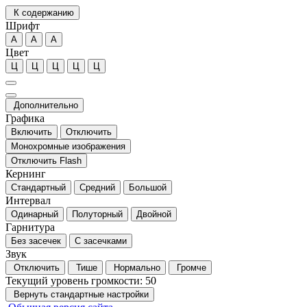
К содержанию
Шрифт
А
А
А
Цвет
Ц
Ц
Ц
Ц
Ц
Дополнительно
Графика
Включить
Отключить
Монохромные изображения
Отключить Flash
Кернинг
Стандартный
Средний
Большой
Интервал
Одинарный
Полуторный
Двойной
Гарнитура
Без засечек
С засечками
Звук
Отключить
Тише
Нормально
Громче
Текущий уровень громкости:
50
Вернуть стандартные настройки