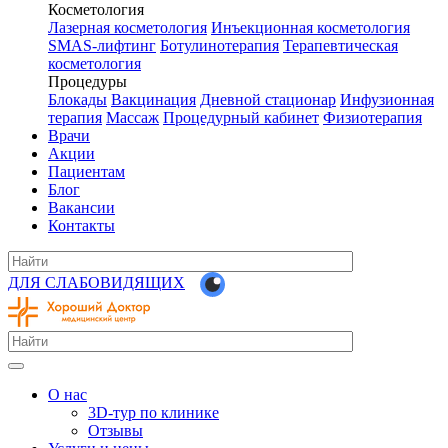
Косметология
Лазерная косметология
Инъекционная косметология
SMAS-лифтинг
Ботулинотерапия
Терапевтическая
косметология
Процедуры
Блокады
Вакцинация
Дневной стационар
Инфузионная
терапия
Массаж
Процедурный кабинет
Физиотерапия
Врачи
Акции
Пациентам
Блог
Вакансии
Контакты
ДЛЯ СЛАБОВИДЯЩИХ
О нас
3D-тур по клинике
Отзывы