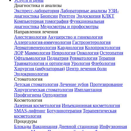
Услуги и цены
Диагностика и анализы
Экспресс-лаборатория
Лабораторные анализы
УЗИ-
диагностика
Биопсии
Рентген
Эндоскопия
КЛКТ
Компьютерная томография
Функциональная
диагностика
Медосмотры и профосмотры
Направления лечения
Анестезиология
Акушерство и гинекология
Аллергология-иммунология
Гастроэнтерология
Дерматовенерология
Кардиология
Колопроктология
ЛОР
Маммология
Неврология
Онкология
Остеопатия
Офтальмология
Педиатрия
Ревматология
Терапия
Травматология и ортопедия
Урология
Флебология
Хирургия (амбулаторная)
Центр лечения боли
Эндокринология
Стоматология
Детская стоматология
Лечение зубов
Протезирование
Хирургическая стоматология
Имплантация
Профгигиена
Ортодонтия
Косметология
Лазерная косметология
Инъекционная косметология
SMAS-лифтинг
Ботулинотерапия
Терапевтическая
косметология
Процедуры
Блокады
Вакцинация
Дневной стационар
Инфузионная