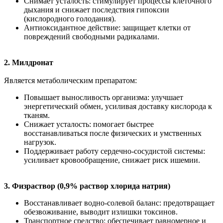
Снимает усталость: стимулирует процессы клеточного
дыхания и снижает последствия гипоксии
(кислородного голодания).
Антиоксидантное действие: защищает клетки от
повреждений свободными радикалами.
2. Милдронат
Является метаболическим препаратом:
Повышает выносливость организма: улучшает
энергетический обмен, усиливая доставку кислорода к
тканям.
Снижает усталость: помогает быстрее
восстанавливаться после физических и умственных
нагрузок.
Поддерживает работу сердечно-сосудистой системы:
усиливает кровообращение, снижает риск ишемии.
3. Физраствор (0,9% раствор хлорида натрия)
Восстанавливает водно-солевой баланс: предотвращает
обезвоживание, выводит излишки токсинов.
Транспортное средство: обеспечивает равномерное и