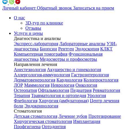
Личный кабинет
Обратный звонок
Записаться на прием
О нас
3D-тур по клинике
Отзывы
Услуги и цены
Диагностика и анализы
Экспресс-лаборатория
Лабораторные анализы
УЗИ-
диагностика
Биопсии
Рентген
Эндоскопия
КЛКТ
Компьютерная томография
Функциональная
диагностика
Медосмотры и профосмотры
Направления лечения
Анестезиология
Акушерство и гинекология
Аллергология-иммунология
Гастроэнтерология
Дерматовенерология
Кардиология
Колопроктология
ЛОР
Маммология
Неврология
Онкология
Остеопатия
Офтальмология
Педиатрия
Ревматология
Терапия
Травматология и ортопедия
Урология
Флебология
Хирургия (амбулаторная)
Центр лечения
боли
Эндокринология
Стоматология
Детская стоматология
Лечение зубов
Протезирование
Хирургическая стоматология
Имплантация
Профгигиена
Ортодонтия