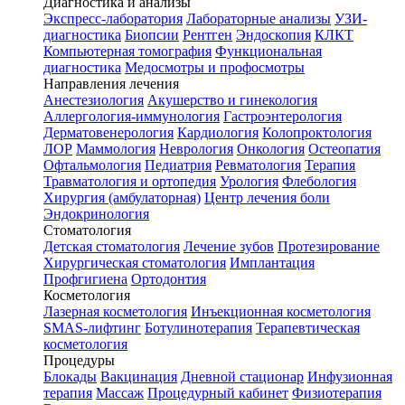
Диагностика и анализы
Экспресс-лаборатория
Лабораторные анализы
УЗИ-
диагностика
Биопсии
Рентген
Эндоскопия
КЛКТ
Компьютерная томография
Функциональная
диагностика
Медосмотры и профосмотры
Направления лечения
Анестезиология
Акушерство и гинекология
Аллергология-иммунология
Гастроэнтерология
Дерматовенерология
Кардиология
Колопроктология
ЛОР
Маммология
Неврология
Онкология
Остеопатия
Офтальмология
Педиатрия
Ревматология
Терапия
Травматология и ортопедия
Урология
Флебология
Хирургия (амбулаторная)
Центр лечения боли
Эндокринология
Стоматология
Детская стоматология
Лечение зубов
Протезирование
Хирургическая стоматология
Имплантация
Профгигиена
Ортодонтия
Косметология
Лазерная косметология
Инъекционная косметология
SMAS-лифтинг
Ботулинотерапия
Терапевтическая
косметология
Процедуры
Блокады
Вакцинация
Дневной стационар
Инфузионная
терапия
Массаж
Процедурный кабинет
Физиотерапия