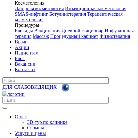
Косметология
Лазерная косметология
Инъекционная косметология
SMAS-лифтинг
Ботулинотерапия
Терапевтическая
косметология
Процедуры
Блокады
Вакцинация
Дневной стационар
Инфузионная
терапия
Массаж
Процедурный кабинет
Физиотерапия
Врачи
Акции
Пациентам
Блог
Вакансии
Контакты
ДЛЯ СЛАБОВИДЯЩИХ
О нас
3D-тур по клинике
Отзывы
Услуги и цены