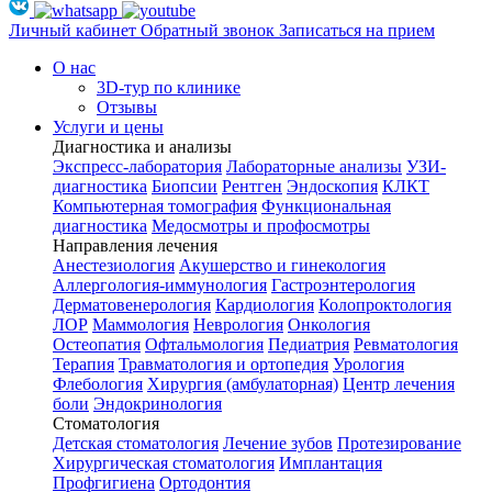
Личный кабинет
Обратный звонок
Записаться на прием
О нас
3D-тур по клинике
Отзывы
Услуги и цены
Диагностика и анализы
Экспресс-лаборатория
Лабораторные анализы
УЗИ-
диагностика
Биопсии
Рентген
Эндоскопия
КЛКТ
Компьютерная томография
Функциональная
диагностика
Медосмотры и профосмотры
Направления лечения
Анестезиология
Акушерство и гинекология
Аллергология-иммунология
Гастроэнтерология
Дерматовенерология
Кардиология
Колопроктология
ЛОР
Маммология
Неврология
Онкология
Остеопатия
Офтальмология
Педиатрия
Ревматология
Терапия
Травматология и ортопедия
Урология
Флебология
Хирургия (амбулаторная)
Центр лечения
боли
Эндокринология
Стоматология
Детская стоматология
Лечение зубов
Протезирование
Хирургическая стоматология
Имплантация
Профгигиена
Ортодонтия