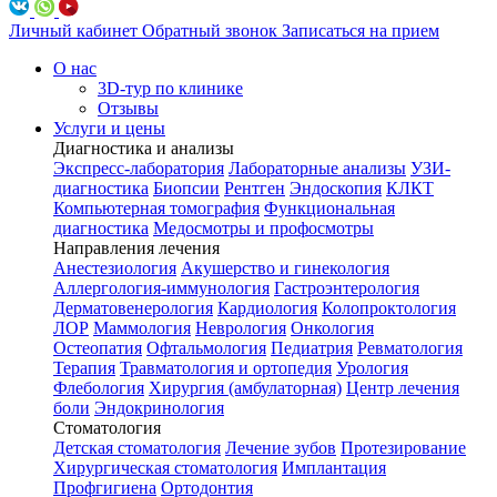
Личный кабинет
Обратный звонок
Записаться на прием
О нас
3D-тур по клинике
Отзывы
Услуги и цены
Диагностика и анализы
Экспресс-лаборатория
Лабораторные анализы
УЗИ-
диагностика
Биопсии
Рентген
Эндоскопия
КЛКТ
Компьютерная томография
Функциональная
диагностика
Медосмотры и профосмотры
Направления лечения
Анестезиология
Акушерство и гинекология
Аллергология-иммунология
Гастроэнтерология
Дерматовенерология
Кардиология
Колопроктология
ЛОР
Маммология
Неврология
Онкология
Остеопатия
Офтальмология
Педиатрия
Ревматология
Терапия
Травматология и ортопедия
Урология
Флебология
Хирургия (амбулаторная)
Центр лечения
боли
Эндокринология
Стоматология
Детская стоматология
Лечение зубов
Протезирование
Хирургическая стоматология
Имплантация
Профгигиена
Ортодонтия