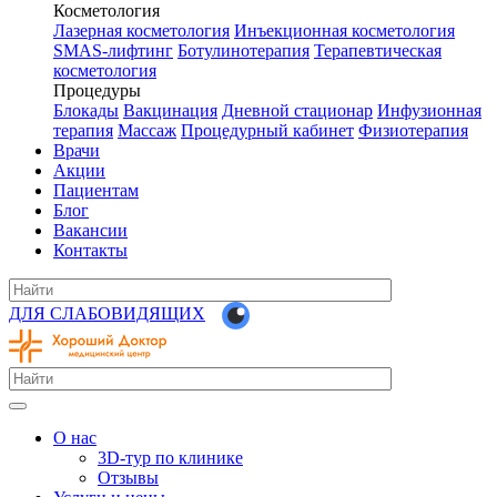
Косметология
Лазерная косметология
Инъекционная косметология
SMAS-лифтинг
Ботулинотерапия
Терапевтическая
косметология
Процедуры
Блокады
Вакцинация
Дневной стационар
Инфузионная
терапия
Массаж
Процедурный кабинет
Физиотерапия
Врачи
Акции
Пациентам
Блог
Вакансии
Контакты
ДЛЯ СЛАБОВИДЯЩИХ
О нас
3D-тур по клинике
Отзывы