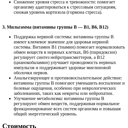
Снижение уровня стресса и тревожности: помогает
организму адаптироваться к стрессовым ситуациям,
снижая уровень кортизола (гормона стресса).
3. Мильгамма (витамины группы В — В1, В6, В12)
Поддержка нервной системы: витамины группы В
имеют ключевое значение для здоровья нервной
системы. Витамин В1 (тиамин) помогает нормализовать
обмен веществ в нервных клетках, В6 (пиридоксин)
регулирует синтез нейротрансмиттеров, а В12
(цианокобаламин) улучшает проводимость нервных
импульсов и поддерживает здоровье миелиновой
оболочки нервов.
Анальгезирующее и противовоспалительное действие:
витамины группы В помогают уменьшить воспаление и
болевые ощущения, особенно при неврологических
заболеваниях, таких как невриты или нейропатии.
Улучшение метаболизма: витамины группы В
регулируют обмен веществ, поддерживая нормальное
функционирование всех систем организма и повышая
общий энергетический уровень.
Стоимость