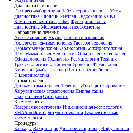
Услуги и цены
Диагностика и анализы
Экспресс-лаборатория
Лабораторные анализы
УЗИ-
диагностика
Биопсии
Рентген
Эндоскопия
КЛКТ
Компьютерная томография
Функциональная
диагностика
Медосмотры и профосмотры
Направления лечения
Анестезиология
Акушерство и гинекология
Аллергология-иммунология
Гастроэнтерология
Дерматовенерология
Кардиология
Колопроктология
ЛОР
Маммология
Неврология
Онкология
Остеопатия
Офтальмология
Педиатрия
Ревматология
Терапия
Травматология и ортопедия
Урология
Флебология
Хирургия (амбулаторная)
Центр лечения боли
Эндокринология
Стоматология
Детская стоматология
Лечение зубов
Протезирование
Хирургическая стоматология
Имплантация
Профгигиена
Ортодонтия
Косметология
Лазерная косметология
Инъекционная косметология
SMAS-лифтинг
Ботулинотерапия
Терапевтическая
косметология
Процедуры
Блокады
Вакцинация
Дневной стационар
Инфузионная