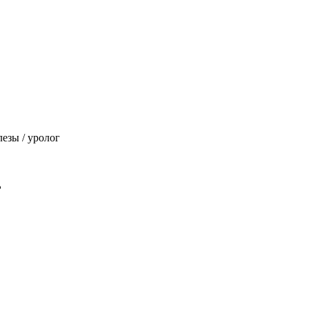
езы / уролог
?