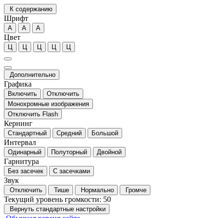
К содержанию
Шрифт
А
А
А
Цвет
Ц
Ц
Ц
Ц
Ц
Дополнительно
Графика
Включить
Отключить
Монохромные изображения
Отключить Flash
Кернинг
Стандартный
Средний
Большой
Интервал
Одинарный
Полуторный
Двойной
Гарнитура
Без засечек
С засечками
Звук
Отключить
Тише
Нормально
Громче
Текущий уровень громкости:
50
Вернуть стандартные настройки