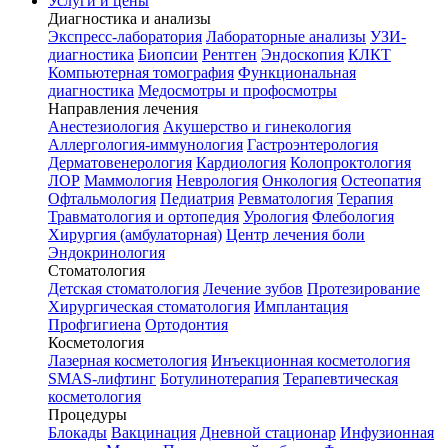
Услуги и цены
Диагностика и анализы
Экспресс-лаборатория
Лабораторные анализы
УЗИ-
диагностика
Биопсии
Рентген
Эндоскопия
КЛКТ
Компьютерная томография
Функциональная
диагностика
Медосмотры и профосмотры
Направления лечения
Анестезиология
Акушерство и гинекология
Аллергология-иммунология
Гастроэнтерология
Дерматовенерология
Кардиология
Колопроктология
ЛОР
Маммология
Неврология
Онкология
Остеопатия
Офтальмология
Педиатрия
Ревматология
Терапия
Травматология и ортопедия
Урология
Флебология
Хирургия (амбулаторная)
Центр лечения боли
Эндокринология
Стоматология
Детская стоматология
Лечение зубов
Протезирование
Хирургическая стоматология
Имплантация
Профгигиена
Ортодонтия
Косметология
Лазерная косметология
Инъекционная косметология
SMAS-лифтинг
Ботулинотерапия
Терапевтическая
косметология
Процедуры
Блокады
Вакцинация
Дневной стационар
Инфузионная