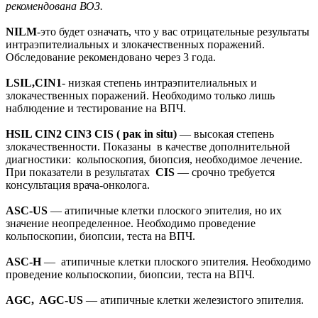
рекомендована ВОЗ.
NILM
-это будет означать, что у вас отрицательные результаты
интраэпителиальных и злокачественных поражений.
Обследование рекомендовано через 3 года.
LSIL,CIN1
- низкая степень интраэпителиальных и
злокачественных поражений. Необходимо только лишь
наблюдение и тестирование на ВПЧ.
HSIL CIN2 CIN3 CIS ( рак in situ)
— высокая степень
злокачественности. Показаны в качестве дополнительной
диагностики: кольпоскопия, биопсия, необходимое лечение.
При показатели в результатах
CIS
— срочно требуется
консультация врача-онколога.
ASC-US
— атипичные клетки плоского эпителия, но их
значение неопределенное. Необходимо проведение
кольпоскопии, биопсии, теста на ВПЧ.
ASC-H
— атипичные клетки плоского эпителия. Необходимо
проведение кольпоскопии, биопсии, теста на ВПЧ.
AGC, AGC-US
— атипичные клетки железистого эпителия.