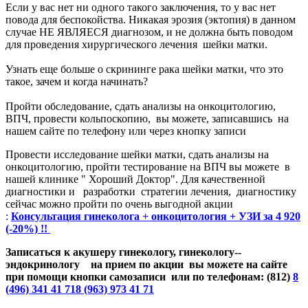
Если у вас нет ни одного такого заключения, то у вас нет
повода для беспокойства. Никакая эрозия (эктопия) в данном
случае НЕ ЯВЛЯЕСЯ диагнозом, и не должна быть поводом
для проведения хирургического лечения шейки матки.
Узнать еще больше о скрининге рака шейки матки, что это
такое, зачем и когда начинать?
Пройти обследование, сдать анализы на онкоцитологию,
ВПЧ, провести кольпоскопию, вы можете, записавшись на
нашем сайте по телефону или через кнопку записи
Провести исследование шейки матки, сдать анализы на
онкоцитологию, пройти тестирование на ВПЧ вы можете в
нашей клинике " Хороший Доктор". Для качественной
диагностики и разработки стратегии лечения, диагностику
сейчас можно пройти по очень выгодной акции
:
Консультация гинеколога + онкоцитология + УЗИ за 4 920
(-20%) !!
Записаться к акушеру гинекологу, гинекологу--
эндокринологу
на прием по акции вы можете на сайте
при помощи кнопки самозаписи или по телефонам: (812)
8
(496) 341 41 71
8 (963) 973 41 71