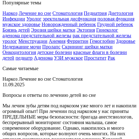
Популярные темы
Наркоз
Лечение во сне
Стоматология
Педиатрия
Диетология
Инфекции
Уролог
эректильная дисфункция
половая функция
мужское здоровье
Новорожденный ребенок
Грудной ребенок
Боязнь детей
Эрозия шейки матки
Эктопия
Гинеколог
аденома предстательной железы
рак предстательной железы
уролог
Менструации
Анемия
Ферритин
Гемоглобин
Здоровье
Недержание мочи
Пролапс
Скрининг шейки матки
Онкоцитология
детские болезни
красные флаги в болезни
детей
педиатр
Аденома
УЗИ мужское
Простатит
Рак
Самые читаемые
Наркоз
Лечение во сне
Стоматология
11.09.2025
Вопросы и ответы по лечению детей во сне
Мы лечим зубы детям под наркозом уже много лет и накопили
огромный опыт! При лечении под наркозом у нас приняты
ПРЕДЕЛЬНЫЕ меры безопасности: бригада анестезиологов,
беспрерывный мониторинг состояния малыша, самое
современное оборудование. Однако, накопилось и много
общих вопросов, которые волнуют очень многих. На них