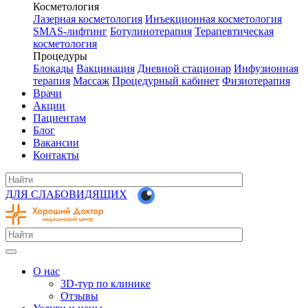
Косметология
Лазерная косметология
Инъекционная косметология
SMAS-лифтинг
Ботулинотерапия
Терапевтическая
косметология
Процедуры
Блокады
Вакцинация
Дневной стационар
Инфузионная
терапия
Массаж
Процедурный кабинет
Физиотерапия
Врачи
Акции
Пациентам
Блог
Вакансии
Контакты
ДЛЯ СЛАБОВИДЯЩИХ
О нас
3D-тур по клинике
Отзывы