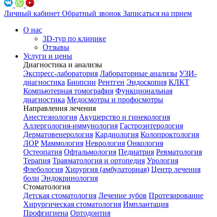
Личный кабинет
Обратный звонок
Записаться на прием
О нас
3D-тур по клинике
Отзывы
Услуги и цены
Диагностика и анализы
Экспресс-лаборатория
Лабораторные анализы
УЗИ-
диагностика
Биопсии
Рентген
Эндоскопия
КЛКТ
Компьютерная томография
Функциональная
диагностика
Медосмотры и профосмотры
Направления лечения
Анестезиология
Акушерство и гинекология
Аллергология-иммунология
Гастроэнтерология
Дерматовенерология
Кардиология
Колопроктология
ЛОР
Маммология
Неврология
Онкология
Остеопатия
Офтальмология
Педиатрия
Ревматология
Терапия
Травматология и ортопедия
Урология
Флебология
Хирургия (амбулаторная)
Центр лечения
боли
Эндокринология
Стоматология
Детская стоматология
Лечение зубов
Протезирование
Хирургическая стоматология
Имплантация
Профгигиена
Ортодонтия