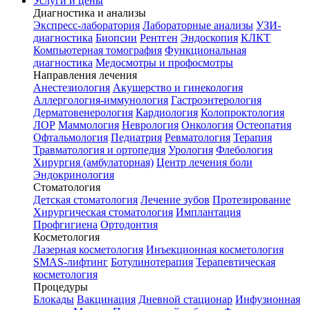
Услуги и цены
Диагностика и анализы
Экспресс-лаборатория
Лабораторные анализы
УЗИ-
диагностика
Биопсии
Рентген
Эндоскопия
КЛКТ
Компьютерная томография
Функциональная
диагностика
Медосмотры и профосмотры
Направления лечения
Анестезиология
Акушерство и гинекология
Аллергология-иммунология
Гастроэнтерология
Дерматовенерология
Кардиология
Колопроктология
ЛОР
Маммология
Неврология
Онкология
Остеопатия
Офтальмология
Педиатрия
Ревматология
Терапия
Травматология и ортопедия
Урология
Флебология
Хирургия (амбулаторная)
Центр лечения боли
Эндокринология
Стоматология
Детская стоматология
Лечение зубов
Протезирование
Хирургическая стоматология
Имплантация
Профгигиена
Ортодонтия
Косметология
Лазерная косметология
Инъекционная косметология
SMAS-лифтинг
Ботулинотерапия
Терапевтическая
косметология
Процедуры
Блокады
Вакцинация
Дневной стационар
Инфузионная