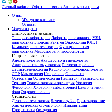
Личный кабинет
Обратный звонок
Записаться на прием
О нас
3D-тур по клинике
Отзывы
Услуги и цены
Диагностика и анализы
Экспресс-лаборатория
Лабораторные анализы
УЗИ-
диагностика
Биопсии
Рентген
Эндоскопия
КЛКТ
Компьютерная томография
Функциональная
диагностика
Медосмотры и профосмотры
Направления лечения
Анестезиология
Акушерство и гинекология
Аллергология-иммунология
Гастроэнтерология
Дерматовенерология
Кардиология
Колопроктология
ЛОР
Маммология
Неврология
Онкология
Остеопатия
Офтальмология
Педиатрия
Ревматология
Терапия
Травматология и ортопедия
Урология
Флебология
Хирургия (амбулаторная)
Центр лечения
боли
Эндокринология
Стоматология
Детская стоматология
Лечение зубов
Протезирование
Хирургическая стоматология
Имплантация
Профгигиена
Ортодонтия