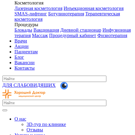
Косметология
Лазерная косметология
Инъекционная косметология
SMAS-лифтинг
Ботулинотерапия
Терапевтическая
косметология
Процедуры
Блокады
Вакцинация
Дневной стационар
Инфузионная
терапия
Массаж
Процедурный кабинет
Физиотерапия
Врачи
Акции
Пациентам
Блог
Вакансии
Контакты
ДЛЯ СЛАБОВИДЯЩИХ
О нас
3D-тур по клинике
Отзывы