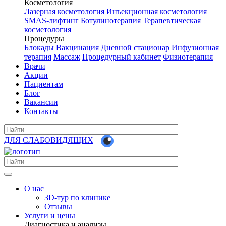
Косметология
Лазерная косметология
Инъекционная косметология
SMAS-лифтинг
Ботулинотерапия
Терапевтическая
косметология
Процедуры
Блокады
Вакцинация
Дневной стационар
Инфузионная
терапия
Массаж
Процедурный кабинет
Физиотерапия
Врачи
Акции
Пациентам
Блог
Вакансии
Контакты
ДЛЯ СЛАБОВИДЯЩИХ
О нас
3D-тур по клинике
Отзывы
Услуги и цены
Диагностика и анализы