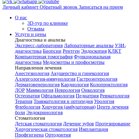
Личный кабинет
Обратный звонок
Записаться на прием
О нас
3D-тур по клинике
Отзывы
Услуги и цены
Диагностика и анализы
Экспресс-лаборатория
Лабораторные анализы
УЗИ-
диагностика
Биопсии
Рентген
Эндоскопия
КЛКТ
Компьютерная томография
Функциональная
диагностика
Медосмотры и профосмотры
Направления лечения
Анестезиология
Акушерство и гинекология
Аллергология-иммунология
Гастроэнтерология
Дерматовенерология
Кардиология
Колопроктология
ЛОР
Маммология
Неврология
Онкология
Остеопатия
Офтальмология
Педиатрия
Ревматология
Терапия
Травматология и ортопедия
Урология
Флебология
Хирургия (амбулаторная)
Центр лечения
боли
Эндокринология
Стоматология
Детская стоматология
Лечение зубов
Протезирование
Хирургическая стоматология
Имплантация
Профгигиена
Ортодонтия