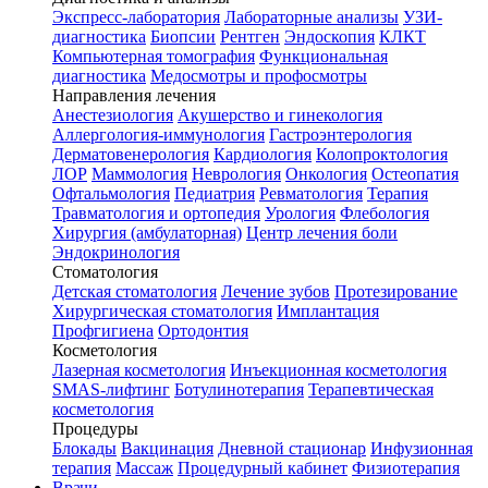
Экспресс-лаборатория
Лабораторные анализы
УЗИ-
диагностика
Биопсии
Рентген
Эндоскопия
КЛКТ
Компьютерная томография
Функциональная
диагностика
Медосмотры и профосмотры
Направления лечения
Анестезиология
Акушерство и гинекология
Аллергология-иммунология
Гастроэнтерология
Дерматовенерология
Кардиология
Колопроктология
ЛОР
Маммология
Неврология
Онкология
Остеопатия
Офтальмология
Педиатрия
Ревматология
Терапия
Травматология и ортопедия
Урология
Флебология
Хирургия (амбулаторная)
Центр лечения боли
Эндокринология
Стоматология
Детская стоматология
Лечение зубов
Протезирование
Хирургическая стоматология
Имплантация
Профгигиена
Ортодонтия
Косметология
Лазерная косметология
Инъекционная косметология
SMAS-лифтинг
Ботулинотерапия
Терапевтическая
косметология
Процедуры
Блокады
Вакцинация
Дневной стационар
Инфузионная
терапия
Массаж
Процедурный кабинет
Физиотерапия
Врачи