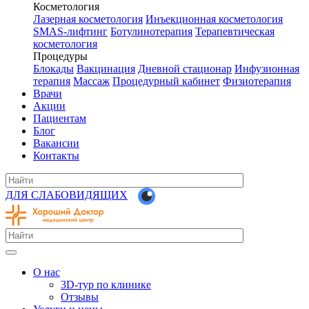
Косметология
Лазерная косметология
Инъекционная косметология
SMAS-лифтинг
Ботулинотерапия
Терапевтическая
косметология
Процедуры
Блокады
Вакцинация
Дневной стационар
Инфузионная
терапия
Массаж
Процедурный кабинет
Физиотерапия
Врачи
Акции
Пациентам
Блог
Вакансии
Контакты
ДЛЯ СЛАБОВИДЯЩИХ
О нас
3D-тур по клинике
Отзывы