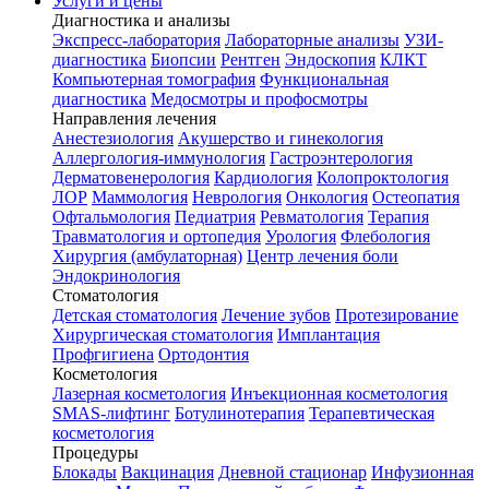
Услуги и цены
Диагностика и анализы
Экспресс-лаборатория
Лабораторные анализы
УЗИ-
диагностика
Биопсии
Рентген
Эндоскопия
КЛКТ
Компьютерная томография
Функциональная
диагностика
Медосмотры и профосмотры
Направления лечения
Анестезиология
Акушерство и гинекология
Аллергология-иммунология
Гастроэнтерология
Дерматовенерология
Кардиология
Колопроктология
ЛОР
Маммология
Неврология
Онкология
Остеопатия
Офтальмология
Педиатрия
Ревматология
Терапия
Травматология и ортопедия
Урология
Флебология
Хирургия (амбулаторная)
Центр лечения боли
Эндокринология
Стоматология
Детская стоматология
Лечение зубов
Протезирование
Хирургическая стоматология
Имплантация
Профгигиена
Ортодонтия
Косметология
Лазерная косметология
Инъекционная косметология
SMAS-лифтинг
Ботулинотерапия
Терапевтическая
косметология
Процедуры
Блокады
Вакцинация
Дневной стационар
Инфузионная