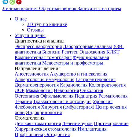
Личный кабинет
Обратный звонок
Записаться на прием
О нас
3D-тур по клинике
Отзывы
Услуги и цены
Диагностика и анализы
Экспресс-лаборатория
Лабораторные анализы
УЗИ-
диагностика
Биопсии
Рентген
Эндоскопия
КЛКТ
Компьютерная томография
Функциональная
диагностика
Медосмотры и профосмотры
Направления лечения
Анестезиология
Акушерство и гинекология
Аллергология-иммунология
Гастроэнтерология
Дерматовенерология
Кардиология
Колопроктология
ЛОР
Маммология
Неврология
Онкология
Остеопатия
Офтальмология
Педиатрия
Ревматология
Терапия
Травматология и ортопедия
Урология
Флебология
Хирургия (амбулаторная)
Центр лечения
боли
Эндокринология
Стоматология
Детская стоматология
Лечение зубов
Протезирование
Хирургическая стоматология
Имплантация
Профгигиена
Ортодонтия