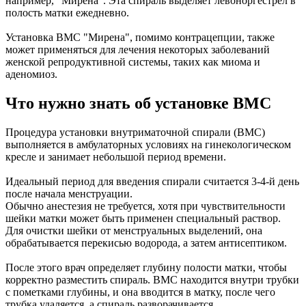
например, "Мирена". Эта спираль выделяет левоноргестрел в
полость матки ежедневно.
Установка ВМС "Мирена", помимо контрацепции, также
может применяться для лечения некоторых заболеваний
женской репродуктивной системы, таких как миома и
аденомиоз.
Что нужно знать об установке ВМС
Процедура установки внутриматочной спирали (ВМС)
выполняется в амбулаторных условиях на гинекологическом
кресле и занимает небольшой период времени.
Идеальный период для введения спирали считается 3-4-й день
после начала менструации.
Обычно анестезия не требуется, хотя при чувствительности
шейки матки может быть применен специальный раствор.
Для очистки шейки от менструальных выделений, она
обрабатывается перекисью водорода, а затем антисептиком.
После этого врач определяет глубину полости матки, чтобы
корректно разместить спираль. ВМС находится внутри трубки
с пометками глубины, и она вводится в матку, после чего
трубка удаляется, а спираль разворачивается.