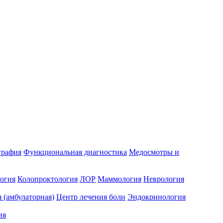
графия
Функциональная диагностика
Медосмотры и
огия
Колопроктология
ЛОР
Маммология
Неврология
 (амбулаторная)
Центр лечения боли
Эндокринология
ия