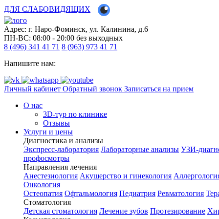
ДЛЯ СЛАБОВИДЯЩИХ
Адрес: г. Наро-Фоминск, ул. Калинина, д.6
ПН-ВС: 08:00 - 20:00
без выходных
8 (496) 341 41 71
8 (963) 973 41 71
Напишите нам:
Личный кабинет
Обратный звонок
Записаться на прием
О нас
3D-тур по клинике
Отзывы
Услуги и цены
Диагностика и анализы
Экспресс-лаборатория
Лабораторные анализы
УЗИ-диагн
профосмотры
Направления лечения
Анестезиология
Акушерство и гинекология
Аллергологи
Онкология
Остеопатия
Офтальмология
Педиатрия
Ревматология
Тер
Стоматология
Детская стоматология
Лечение зубов
Протезирование
Хир