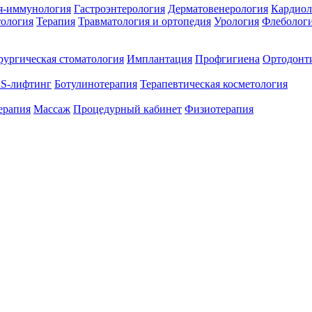
я-иммунология
Гастроэнтерология
Дерматовенерология
Кардиол
тология
Терапия
Травматология и ортопедия
Урология
Флеболог
ургическая стоматология
Имплантация
Профгигиена
Ортодонт
S-лифтинг
Ботулинотерапия
Терапевтическая косметология
ерапия
Массаж
Процедурный кабинет
Физиотерапия