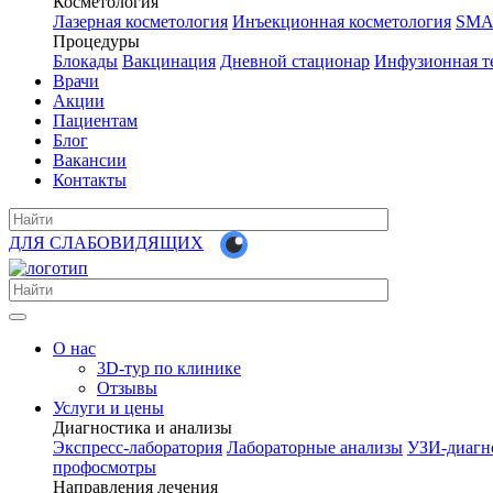
Косметология
Лазерная косметология
Инъекционная косметология
SMA
Процедуры
Блокады
Вакцинация
Дневной стационар
Инфузионная т
Врачи
Акции
Пациентам
Блог
Вакансии
Контакты
ДЛЯ СЛАБОВИДЯЩИХ
О нас
3D-тур по клинике
Отзывы
Услуги и цены
Диагностика и анализы
Экспресс-лаборатория
Лабораторные анализы
УЗИ-диагн
профосмотры
Направления лечения