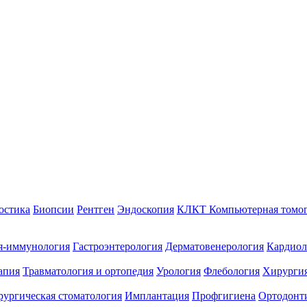
остика
Биопсии
Рентген
Эндоскопия
КЛКТ Компьютерная томо
я-иммунология
Гастроэнтерология
Дерматовенерология
Кардиол
апия
Травматология и ортопедия
Урология
Флебология
Хирургия
ургическая стоматология
Имплантация
Профгигиена
Ортодонт