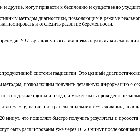
ки и другие, могут привести к бесплодию и существенно ухудши
фективным методом диагностики, позволяющим в режиме реально
диагностировать и отследить развитие беременности.
роводят УЗИ органов малого таза прямо в рамках консультации
репродуктивной системы пациентки. Это ценный диагностически
м методом, позволяющим получить детальную информацию о сос
езопасно для женщины и плода, и может быть проведено нескольк
еприятное ощущение при трансвагинальном исследовании, но в ц
-20 минут, что позволяет быстро получить результаты и провес
могут быть расшифрованы уже через 10-20 минут после окончани