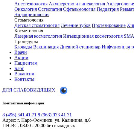
Анестезиология
Акушерство и гинекология
Аллергологи
Онкология
Остеопатия
Офтальмология
Педиатрия
Ревма
Эндокринология
Стоматология
Детская стоматология
Лечение зубов
Протезирование
Хир
Косметология
Лазерная косметология
Инъекционная косметология
SMA
Процедуры
Блокады
Вакцинация
Дневной стационар
Инфузионная т
Врачи
Акции
Пациентам
Блог
Вакансии
Контакты
ДЛЯ СЛАБОВИДЯЩИХ
Контактная инфомация
8 (496) 341 41 71
8 (963) 973 41 71
Адрес: г. Наро-Фоминск, ул. Калинина, д.6
ПН-ВС: 08:00 - 20:00
без выходных