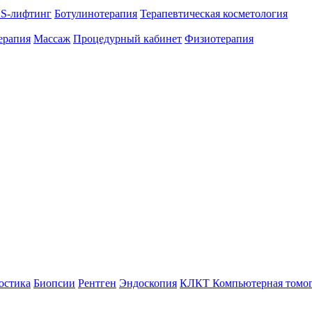
S-лифтинг
Ботулинотерапия
Терапевтическая косметология
ерапия
Массаж
Процедурный кабинет
Физиотерапия
остика
Биопсии
Рентген
Эндоскопия
КЛКТ Компьютерная томо