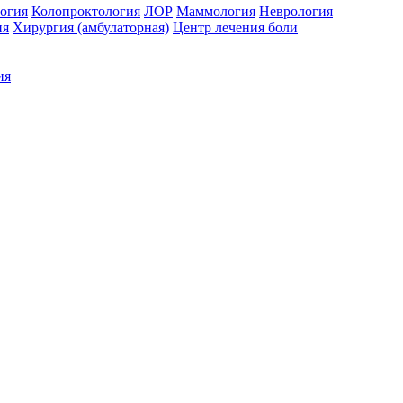
огия
Колопроктология
ЛОР
Маммология
Неврология
ия
Хирургия (амбулаторная)
Центр лечения боли
ия