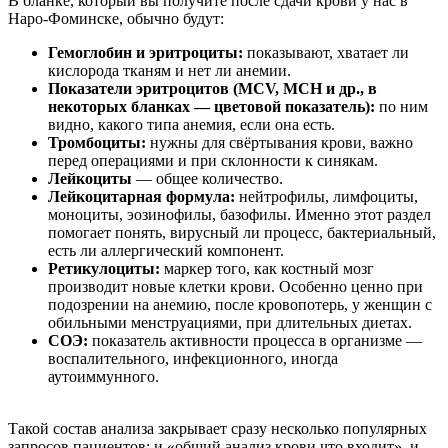
В бланке, который вы получите после сдачи крови у нас в
Наро-Фоминске, обычно будут:
Гемоглобин и эритроциты:
показывают, хватает ли
кислорода тканям и нет ли анемии.
Показатели эритроцитов (MCV, MCH и др., в
некоторых бланках — цветовой показатель):
по ним
видно, какого типа анемия, если она есть.
Тромбоциты:
нужны для свёртывания крови, важно
перед операциями и при склонности к синякам.
Лейкоциты
— общее количество.
Лейкоцитарная формула:
нейтрофилы, лимфоциты,
моноциты, эозинофилы, базофилы. Именно этот раздел
помогает понять, вирусный ли процесс, бактериальный,
есть ли аллергический компонент.
Ретикулоциты:
маркер того, как костный мозг
производит новые клетки крови. Особенно ценно при
подозрении на анемию, после кровопотерь, у женщин с
обильными менструациями, при длительных диетах.
СОЭ:
показатель активности процесса в организме —
воспалительного, инфекционного, иногда
аутоиммунного.
Такой состав анализа закрывает сразу несколько популярных
запросов пациентов: и «общий анализ крови что входит», и