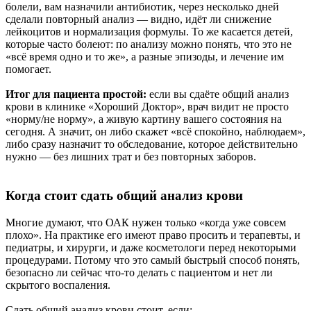
болели, вам назначили антибиотик, через несколько дней
сделали повторный анализ — видно, идёт ли снижение
лейкоцитов и нормализация формулы. То же касается детей,
которые часто болеют: по анализу можно понять, что это не
«всё время одно и то же», а разные эпизоды, и лечение им
помогает.
Итог для пациента простой:
если вы сдаёте общий анализ
крови в клинике «Хороший Доктор», врач видит не просто
«норму/не норму», а живую картину вашего состояния на
сегодня. А значит, он либо скажет «всё спокойно, наблюдаем»,
либо сразу назначит то обследование, которое действительно
нужно — без лишних трат и без повторных заборов.
Когда стоит сдать общий анализ крови
Многие думают, что ОАК нужен только «когда уже совсем
плохо». На практике его имеют право просить и терапевты, и
педиатры, и хирурги, и даже косметологи перед некоторыми
процедурами. Потому что это самый быстрый способ понять,
безопасно ли сейчас что-то делать с пациентом и нет ли
скрытого воспаления.
Сдать общий анализ крови стоит, если: