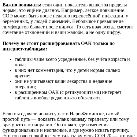
Важно понимать:
если один показатель вышел за пределы
нормы, это ещё не диагноз. Например, лёгкое повышение
СОЭ может быть после недавно перенесённой инфекции, у
беременных, у людей с анемией. Небольшое превышение
лимфоцитов бывает после вируса. То есть врач всегда смотрит
сочетание отклонений и ваши жалобы, а не одну цифру.
Почему не стоит расшифровывать ОАК только по
интернет-таблицам:
таблицы чаще всего усреднённые, без учёта возраста и
пола;
в них нет комментария, что у детей нормы сильно
другие;
они не учитывают ваши лекарства и недавние
операции;
в расширенном ОАК (с ретикулоцитами) интернет-
таблицы вообще редко что-то объясняют.
Если вы сдавали анализ у нас в Наро-Фоминске, самый
простой путь — показать бланк нашему терапевту или тому
врачу, кто вас направил. Он скажет, где изменения
функциональные и неопасные, а где нужно искать причину.
Это гораздо спокойнее, чем гадать: «у меня СОЭ 20 — это уже