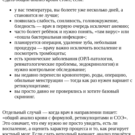
у вас температура, вы болеете уже несколько дней, а
становится не лучше;
появилась слабость, сонливость, головокружение,
бледность — врач в первую очередь исключит анемию;
часто болеет ребёнок и нужно понять, «там вирус» или
«пошла бактериальная инфекция»;
планируется операция, удаление зуба, небольшая
процедура — врачу важно исключить воспаление и
посмотреть тромбоциты;
есть хронические заболевания (ОРЛ-патология,
ревматологические проблемы, эндокринология) и
нужно контрольное обследование;
вы недавно перенесли кровопотерю, роды, операцию,
обильные менструации — тогда как раз нужен вариант с
ретикулоцитами;
вы просто давно не проверялись и хотите базовый
скрининг.
Отдельный случай — когда врач в направлении пишет:
«общий анализ крови с формулой, ретикулоцитами и СОЭ».
Это означает, что ему нужно не просто увидеть, есть ли
воспаление, а оценить характер процесса и то, как реагирует
костный мозг. Если сдать неполный вариант, анализ придётся