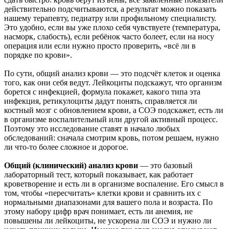
действительно подсчитываются, а результат можно показать
нашему терапевту, педиатру или профильному специалисту.
Это удобно, если вы уже плохо себя чувствуете (температура,
насморк, слабость), если ребёнок часто болеет, если на носу
операция или если нужно просто проверить, «всё ли в
порядке по крови».
По сути, общий анализ крови — это подсчёт клеток и оценка
того, как они себя ведут. Лейкоциты подскажут, что организм
борется с инфекцией, формула покажет, какого типа эта
инфекция, ретикулоциты дадут понять, справляется ли
костный мозг с обновлением крови, а СОЭ подскажет, есть ли
в организме воспалительный или другой активный процесс.
Поэтому это исследование ставят в начало любых
обследований: сначала смотрим кровь, потом решаем, нужно
ли что-то более сложное и дорогое.
Общий (клинический) анализ крови
— это базовый
лабораторный тест, который показывает, как работает
кроветворение и есть ли в организме воспаление. Его смысл в
том, чтобы «пересчитать» клетки крови и сравнить их с
нормальными диапазонами для вашего пола и возраста. По
этому набору цифр врач понимает, есть ли анемия, не
повышены ли лейкоциты, не ускорена ли СОЭ и нужно ли