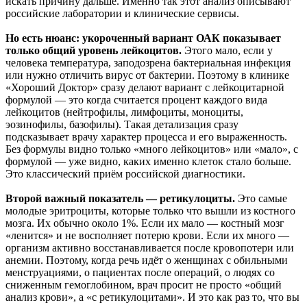
искать причину дальше. Именно так этот анализ описывают
российские лаборатории и клинические сервисы.
Но есть нюанс: укороченный вариант ОАК показывает
только общий уровень лейкоцитов.
Этого мало, если у
человека температура, заподозрена бактериальная инфекция
или нужно отличить вирус от бактерии. Поэтому в клинике
«Хороший Доктор» сразу делают вариант с лейкоцитарной
формулой — это когда считается процент каждого вида
лейкоцитов (нейтрофилы, лимфоциты, моноциты,
эозинофилы, базофилы). Такая детализация сразу
подсказывает врачу характер процесса и его выраженность.
Без формулы видно только «много лейкоцитов» или «мало», с
формулой — уже видно, каких именно клеток стало больше.
Это классический приём российской диагностики.
Второй важный показатель — ретикулоциты.
Это самые
молодые эритроциты, которые только что вышли из костного
мозга. Их обычно около 1%. Если их мало — костный мозг
«ленится» и не восполняет потерю крови. Если их много —
организм активно восстанавливается после кровопотери или
анемии. Поэтому, когда речь идёт о женщинах с обильными
менструациями, о пациентах после операций, о людях со
сниженным гемоглобином, врач просит не просто «общий
анализ крови», а «с ретикулоцитами». И это как раз то, что вы