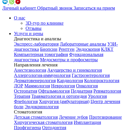
Личный кабинет
Обратный звонок
Записаться на прием
О нас
3D-тур по клинике
Отзывы
Услуги и цены
Диагностика и анализы
Экспресс-лаборатория
Лабораторные анализы
УЗИ-
диагностика
Биопсии
Рентген
Эндоскопия
КЛКТ
Компьютерная томография
Функциональная
диагностика
Медосмотры и профосмотры
Направления лечения
Анестезиология
Акушерство и гинекология
Аллергология-иммунология
Гастроэнтерология
Дерматовенерология
Кардиология
Колопроктология
ЛОР
Маммология
Неврология
Онкология
Остеопатия
Офтальмология
Педиатрия
Ревматология
Терапия
Травматология и ортопедия
Урология
Флебология
Хирургия (амбулаторная)
Центр лечения
боли
Эндокринология
Стоматология
Детская стоматология
Лечение зубов
Протезирование
Хирургическая стоматология
Имплантация
Профгигиена
Ортодонтия