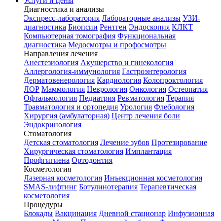
Услуги и цены
Диагностика и анализы
Экспресс-лаборатория
Лабораторные анализы
УЗИ-
диагностика
Биопсии
Рентген
Эндоскопия
КЛКТ
Компьютерная томография
Функциональная
диагностика
Медосмотры и профосмотры
Направления лечения
Анестезиология
Акушерство и гинекология
Аллергология-иммунология
Гастроэнтерология
Дерматовенерология
Кардиология
Колопроктология
ЛОР
Маммология
Неврология
Онкология
Остеопатия
Офтальмология
Педиатрия
Ревматология
Терапия
Травматология и ортопедия
Урология
Флебология
Хирургия (амбулаторная)
Центр лечения боли
Эндокринология
Стоматология
Детская стоматология
Лечение зубов
Протезирование
Хирургическая стоматология
Имплантация
Профгигиена
Ортодонтия
Косметология
Лазерная косметология
Инъекционная косметология
SMAS-лифтинг
Ботулинотерапия
Терапевтическая
косметология
Процедуры
Блокады
Вакцинация
Дневной стационар
Инфузионная