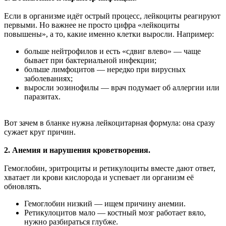
Если в организме идёт острый процесс, лейкоциты реагируют
первыми. Но важнее не просто цифра «лейкоциты
повышены», а то, какие именно клетки выросли. Например:
больше нейтрофилов и есть «сдвиг влево» — чаще
бывает при бактериальной инфекции;
больше лимфоцитов — нередко при вирусных
заболеваниях;
выросли эозинофилы — врач подумает об аллергии или
паразитах.
Вот зачем в бланке нужна лейкоцитарная формула: она сразу
сужает круг причин.
2. Анемия и нарушения кроветворения.
Гемоглобин, эритроциты и ретикулоциты вместе дают ответ,
хватает ли крови кислорода и успевает ли организм её
обновлять.
Гемоглобин низкий — ищем причину анемии.
Ретикулоцитов мало — костный мозг работает вяло,
нужно разбираться глубже.