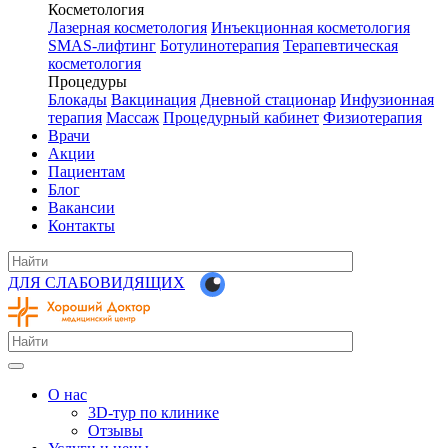
Косметология
Лазерная косметология
Инъекционная косметология
SMAS-лифтинг
Ботулинотерапия
Терапевтическая
косметология
Процедуры
Блокады
Вакцинация
Дневной стационар
Инфузионная
терапия
Массаж
Процедурный кабинет
Физиотерапия
Врачи
Акции
Пациентам
Блог
Вакансии
Контакты
ДЛЯ СЛАБОВИДЯЩИХ
О нас
3D-тур по клинике
Отзывы