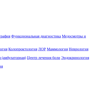
графия
Функциональная диагностика
Медосмотры и
огия
Колопроктология
ЛОР
Маммология
Неврология
 (амбулаторная)
Центр лечения боли
Эндокринология
ия