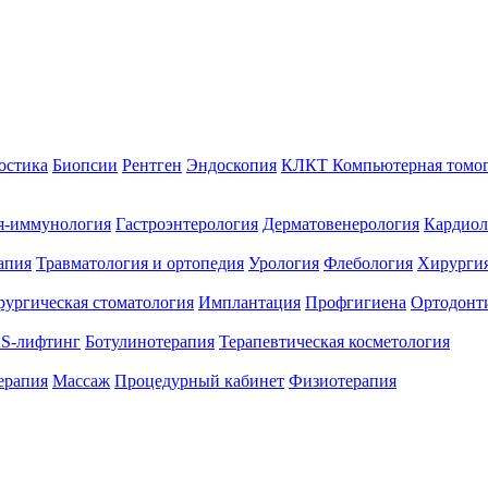
остика
Биопсии
Рентген
Эндоскопия
КЛКТ Компьютерная томо
я-иммунология
Гастроэнтерология
Дерматовенерология
Кардиол
апия
Травматология и ортопедия
Урология
Флебология
Хирургия
ургическая стоматология
Имплантация
Профгигиена
Ортодонт
S-лифтинг
Ботулинотерапия
Терапевтическая косметология
ерапия
Массаж
Процедурный кабинет
Физиотерапия