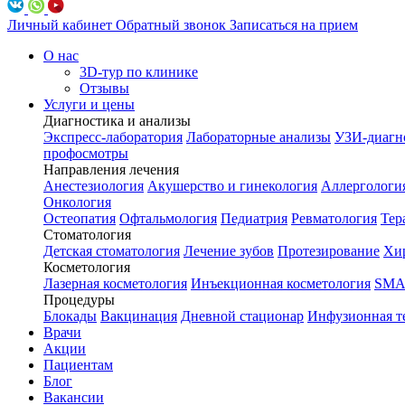
Личный кабинет
Обратный звонок
Записаться на прием
О нас
3D-тур по клинике
Отзывы
Услуги и цены
Диагностика и анализы
Экспресс-лаборатория
Лабораторные анализы
УЗИ-диагн
профосмотры
Направления лечения
Анестезиология
Акушерство и гинекология
Аллергологи
Онкология
Остеопатия
Офтальмология
Педиатрия
Ревматология
Тер
Стоматология
Детская стоматология
Лечение зубов
Протезирование
Хир
Косметология
Лазерная косметология
Инъекционная косметология
SMA
Процедуры
Блокады
Вакцинация
Дневной стационар
Инфузионная т
Врачи
Акции
Пациентам
Блог
Вакансии