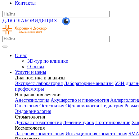
Контакты
ДЛЯ СЛАБОВИДЯЩИХ
О нас
3D-тур по клинике
Отзывы
Услуги и цены
Диагностика и анализы
Экспресс-лаборатория
Лабораторные анализы
УЗИ-диагн
профосмотры
Направления лечения
Анестезиология
Акушерство и гинекология
Аллергологи
Онкология
Остеопатия
Офтальмология
Педиатрия
Ревма
Эндокринология
Стоматология
Детская стоматология
Лечение зубов
Протезирование
Хир
Косметология
Лазерная косметология
Инъекционная косметология
SMA