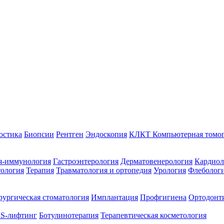
остика
Биопсии
Рентген
Эндоскопия
КЛКТ Компьютерная томо
я-иммунология
Гастроэнтерология
Дерматовенерология
Кардиол
тология
Терапия
Травматология и ортопедия
Урология
Флеболог
ургическая стоматология
Имплантация
Профгигиена
Ортодонт
S-лифтинг
Ботулинотерапия
Терапевтическая косметология