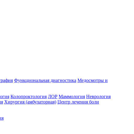
графия
Функциональная диагностика
Медосмотры и
огия
Колопроктология
ЛОР
Маммология
Неврология
ия
Хирургия (амбулаторная)
Центр лечения боли
ия