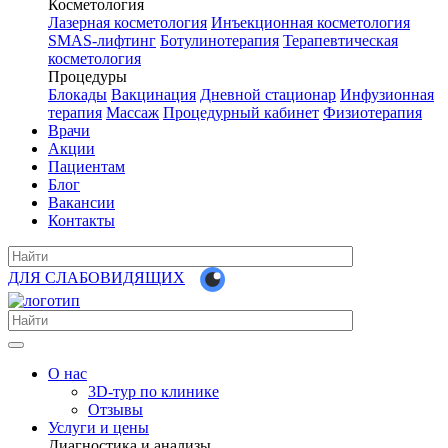
Косметология
Лазерная косметология
Инъекционная косметология
SMAS-лифтинг
Ботулинотерапия
Терапевтическая
косметология
Процедуры
Блокады
Вакцинация
Дневной стационар
Инфузионная
терапия
Массаж
Процедурный кабинет
Физиотерапия
Врачи
Акции
Пациентам
Блог
Вакансии
Контакты
ДЛЯ СЛАБОВИДЯЩИХ
О нас
3D-тур по клинике
Отзывы
Услуги и цены
Диагностика и анализы