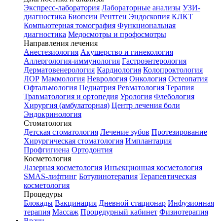
Экспресс-лаборатория
Лабораторные анализы
УЗИ-
диагностика
Биопсии
Рентген
Эндоскопия
КЛКТ
Компьютерная томография
Функциональная
диагностика
Медосмотры и профосмотры
Направления лечения
Анестезиология
Акушерство и гинекология
Аллергология-иммунология
Гастроэнтерология
Дерматовенерология
Кардиология
Колопроктология
ЛОР
Маммология
Неврология
Онкология
Остеопатия
Офтальмология
Педиатрия
Ревматология
Терапия
Травматология и ортопедия
Урология
Флебология
Хирургия (амбулаторная)
Центр лечения боли
Эндокринология
Стоматология
Детская стоматология
Лечение зубов
Протезирование
Хирургическая стоматология
Имплантация
Профгигиена
Ортодонтия
Косметология
Лазерная косметология
Инъекционная косметология
SMAS-лифтинг
Ботулинотерапия
Терапевтическая
косметология
Процедуры
Блокады
Вакцинация
Дневной стационар
Инфузионная
терапия
Массаж
Процедурный кабинет
Физиотерапия
Врачи