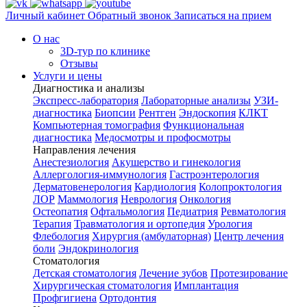
Личный кабинет
Обратный звонок
Записаться на прием
О нас
3D-тур по клинике
Отзывы
Услуги и цены
Диагностика и анализы
Экспресс-лаборатория
Лабораторные анализы
УЗИ-
диагностика
Биопсии
Рентген
Эндоскопия
КЛКТ
Компьютерная томография
Функциональная
диагностика
Медосмотры и профосмотры
Направления лечения
Анестезиология
Акушерство и гинекология
Аллергология-иммунология
Гастроэнтерология
Дерматовенерология
Кардиология
Колопроктология
ЛОР
Маммология
Неврология
Онкология
Остеопатия
Офтальмология
Педиатрия
Ревматология
Терапия
Травматология и ортопедия
Урология
Флебология
Хирургия (амбулаторная)
Центр лечения
боли
Эндокринология
Стоматология
Детская стоматология
Лечение зубов
Протезирование
Хирургическая стоматология
Имплантация
Профгигиена
Ортодонтия