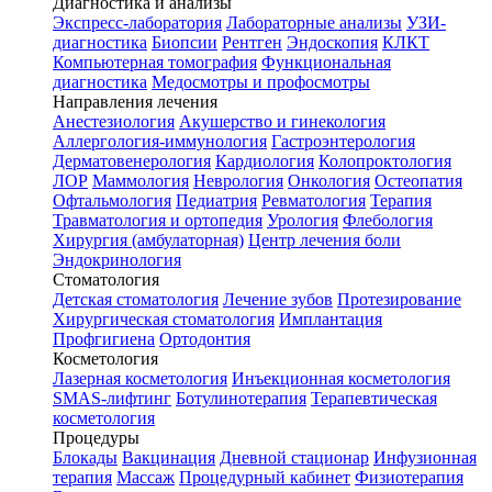
Диагностика и анализы
Экспресс-лаборатория
Лабораторные анализы
УЗИ-
диагностика
Биопсии
Рентген
Эндоскопия
КЛКТ
Компьютерная томография
Функциональная
диагностика
Медосмотры и профосмотры
Направления лечения
Анестезиология
Акушерство и гинекология
Аллергология-иммунология
Гастроэнтерология
Дерматовенерология
Кардиология
Колопроктология
ЛОР
Маммология
Неврология
Онкология
Остеопатия
Офтальмология
Педиатрия
Ревматология
Терапия
Травматология и ортопедия
Урология
Флебология
Хирургия (амбулаторная)
Центр лечения боли
Эндокринология
Стоматология
Детская стоматология
Лечение зубов
Протезирование
Хирургическая стоматология
Имплантация
Профгигиена
Ортодонтия
Косметология
Лазерная косметология
Инъекционная косметология
SMAS-лифтинг
Ботулинотерапия
Терапевтическая
косметология
Процедуры
Блокады
Вакцинация
Дневной стационар
Инфузионная
терапия
Массаж
Процедурный кабинет
Физиотерапия