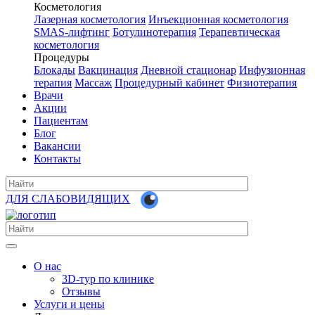
Косметология
Лазерная косметология
Инъекционная косметология
SMAS-лифтинг
Ботулинотерапия
Терапевтическая
косметология
Процедуры
Блокады
Вакцинация
Дневной стационар
Инфузионная
терапия
Массаж
Процедурный кабинет
Физиотерапия
Врачи
Акции
Пациентам
Блог
Вакансии
Контакты
ДЛЯ СЛАБОВИДЯЩИХ
О нас
3D-тур по клинике
Отзывы
Услуги и цены