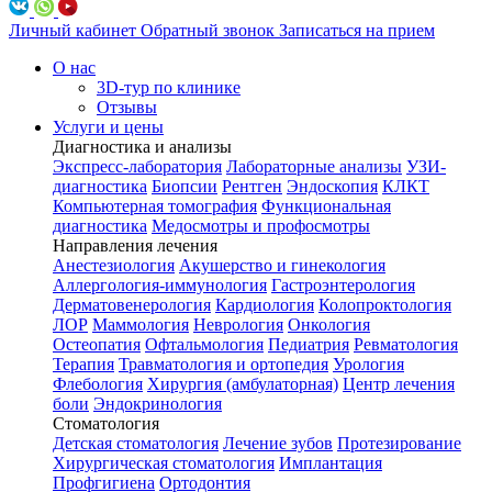
Личный кабинет
Обратный звонок
Записаться на прием
О нас
3D-тур по клинике
Отзывы
Услуги и цены
Диагностика и анализы
Экспресс-лаборатория
Лабораторные анализы
УЗИ-
диагностика
Биопсии
Рентген
Эндоскопия
КЛКТ
Компьютерная томография
Функциональная
диагностика
Медосмотры и профосмотры
Направления лечения
Анестезиология
Акушерство и гинекология
Аллергология-иммунология
Гастроэнтерология
Дерматовенерология
Кардиология
Колопроктология
ЛОР
Маммология
Неврология
Онкология
Остеопатия
Офтальмология
Педиатрия
Ревматология
Терапия
Травматология и ортопедия
Урология
Флебология
Хирургия (амбулаторная)
Центр лечения
боли
Эндокринология
Стоматология
Детская стоматология
Лечение зубов
Протезирование
Хирургическая стоматология
Имплантация
Профгигиена
Ортодонтия