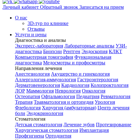
Личный кабинет
Обратный звонок
Записаться на прием
О нас
3D-тур по клинике
Отзывы
Услуги и цены
Диагностика и анализы
Экспресс-лаборатория
Лабораторные анализы
УЗИ-
диагностика
Биопсии
Рентген
Эндоскопия
КЛКТ
Компьютерная томография
Функциональная
диагностика
Медосмотры и профосмотры
Направления лечения
Анестезиология
Акушерство и гинекология
Аллергология-иммунология
Гастроэнтерология
Дерматовенерология
Кардиология
Колопроктология
ЛОР
Маммология
Неврология
Онкология
Остеопатия
Офтальмология
Педиатрия
Ревматология
Терапия
Травматология и ортопедия
Урология
Флебология
Хирургия (амбулаторная)
Центр лечения
боли
Эндокринология
Стоматология
Детская стоматология
Лечение зубов
Протезирование
Хирургическая стоматология
Имплантация
Профгигиена
Ортодонтия