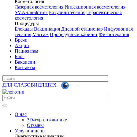
Косметология
Лазерная косметология
Инъекционная косметология
SMAS-лифтинг
Ботулинотерапия
Терапевтическая
косметология
Процедуры
Блокады
Вакцинация
Дневной стационар
Инфузионная
терапия
Массаж
Процедурный кабинет
Физиотерапия
Врачи
Акции
Пациентам
Блог
Вакансии
Контакты
ДЛЯ СЛАБОВИДЯЩИХ
О нас
3D-тур по клинике
Отзывы
Услуги и цены
Диагностика и анализы