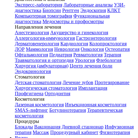
Экспресс-лаборатория
Лабораторные анализы
УЗИ-
диагностика
Биопсии
Рентген
Эндоскопия
КЛКТ
Компьютерная томография
Функциональная
диагностика
Медосмотры и профосмотры
Направления лечения
Анестезиология
Акушерство и гинекология
Аллергология-иммунология
Гастроэнтерология
Дерматовенерология
Кардиология
Колопроктология
ЛОР
Маммология
Неврология
Онкология
Остеопатия
Офтальмология
Педиатрия
Ревматология
Терапия
Травматология и ортопедия
Урология
Флебология
Хирургия (амбулаторная)
Центр лечения боли
Эндокринология
Стоматология
Детская стоматология
Лечение зубов
Протезирование
Хирургическая стоматология
Имплантация
Профгигиена
Ортодонтия
Косметология
Лазерная косметология
Инъекционная косметология
SMAS-лифтинг
Ботулинотерапия
Терапевтическая
косметология
Процедуры
Блокады
Вакцинация
Дневной стационар
Инфузионная
терапия
Массаж
Процедурный кабинет
Физиотерапия
Врачи