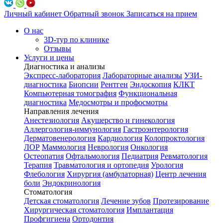
Личный кабинет
Обратный звонок
Записаться на прием
О нас
3D-тур по клинике
Отзывы
Услуги и цены
Диагностика и анализы
Экспресс-лаборатория
Лабораторные анализы
УЗИ-
диагностика
Биопсии
Рентген
Эндоскопия
КЛКТ
Компьютерная томография
Функциональная
диагностика
Медосмотры и профосмотры
Направления лечения
Анестезиология
Акушерство и гинекология
Аллергология-иммунология
Гастроэнтерология
Дерматовенерология
Кардиология
Колопроктология
ЛОР
Маммология
Неврология
Онкология
Остеопатия
Офтальмология
Педиатрия
Ревматология
Терапия
Травматология и ортопедия
Урология
Флебология
Хирургия (амбулаторная)
Центр лечения
боли
Эндокринология
Стоматология
Детская стоматология
Лечение зубов
Протезирование
Хирургическая стоматология
Имплантация
Профгигиена
Ортодонтия