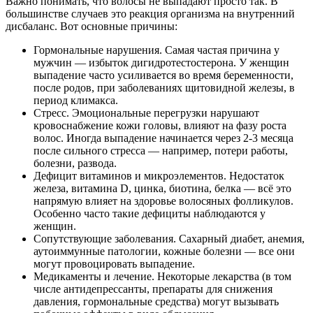
Важно понимать, что волосы не выпадают просто так. В
большинстве случаев это реакция организма на внутренний
дисбаланс. Вот основные причины:
Гормональные нарушения. Самая частая причина у
мужчин — избыток дигидротестостерона. У женщин
выпадение часто усиливается во время беременности,
после родов, при заболеваниях щитовидной железы, в
период климакса.
Стресс. Эмоциональные перегрузки нарушают
кровоснабжение кожи головы, влияют на фазу роста
волос. Иногда выпадение начинается через 2-3 месяца
после сильного стресса — например, потери работы,
болезни, развода.
Дефицит витаминов и микроэлементов. Недостаток
железа, витамина D, цинка, биотина, белка — всё это
напрямую влияет на здоровье волосяных фолликулов.
Особенно часто такие дефициты наблюдаются у
женщин.
Сопутствующие заболевания. Сахарный диабет, анемия,
аутоиммунные патологии, кожные болезни — все они
могут провоцировать выпадение.
Медикаменты и лечение. Некоторые лекарства (в том
числе антидепрессанты, препараты для снижения
давления, гормональные средства) могут вызывать