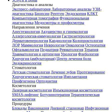
Услуги и цены
Диагностика и анализы
Экспресс-лаборатория
Лабораторные анализы
УЗИ-
диагностика
Биопсии
Рентген
Эндоскопия
КЛКТ
Компьютерная томография
Функциональная
диагностика
Медосмотры и профосмотры
Направления лечения
Анестезиология
Акушерство и гинекология
Аллергология-иммунология
Гастроэнтерология
Дерматовенерология
Кардиология
Колопроктология
ЛОР
Маммология
Неврология
Онкология
Остеопатия
Офтальмология
Педиатрия
Ревматология
Терапия
Травматология и ортопедия
Урология
Флебология
Хирургия (амбулаторная)
Центр лечения боли
Эндокринология
Стоматология
Детская стоматология
Лечение зубов
Протезирование
Хирургическая стоматология
Имплантация
Профгигиена
Ортодонтия
Косметология
Лазерная косметология
Инъекционная косметология
SMAS-лифтинг
Ботулинотерапия
Терапевтическая
косметология
Процедуры
Блокады
Вакцинация
Дневной стационар
Инфузионная