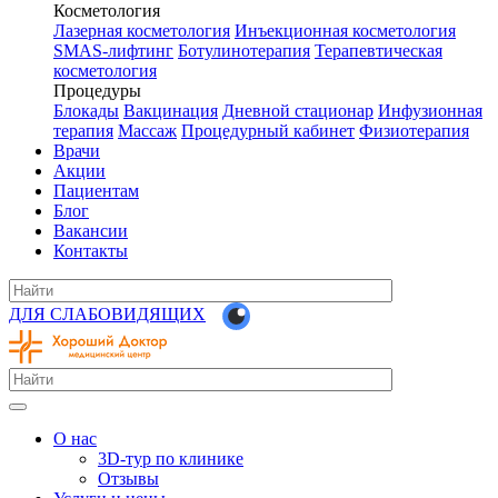
Косметология
Лазерная косметология
Инъекционная косметология
SMAS-лифтинг
Ботулинотерапия
Терапевтическая
косметология
Процедуры
Блокады
Вакцинация
Дневной стационар
Инфузионная
терапия
Массаж
Процедурный кабинет
Физиотерапия
Врачи
Акции
Пациентам
Блог
Вакансии
Контакты
ДЛЯ СЛАБОВИДЯЩИХ
О нас
3D-тур по клинике
Отзывы