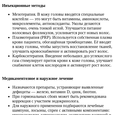
Инъекционные методы
Мезотерапия. В кожу головы вводятся специальные
коктейли — это могут быть витамины, аминокислоты,
микроэлементы, антиоксиданты. Уколы делаются
точечно, очень тонкой иглой. Улучшается питание
волосяных фолликулов, усиливается рост новых волос.
Плазмотерапия (PRP). Используется собственная плазма
крови пациента, обогащённая тромбоцитами. Её вводят
в кожу головы, чтобы запустить восстановление тканей,
улучшить кровоснабжение и активировать рост волос.
Карбокситерапия. Введение небольших доз углекислого
газа стимулирует приток крови к коже головы, улучшает
снабжение клеток кислородом и активирует рост волос.
Медикаментозное и наружное лечение
Назначаются препараты, устраняющие выявленные
дефициты — железо, витамин D, цинк, биотин.
При гормональных сбоях может быть рекомендована
коррекция с участием эндокринолога.
Для наружного применения подбираются лечебные
шампуни, лосьоны, спреи с активными компонентами:
миноксидилом, кетоконазолом, экстрактами растений и