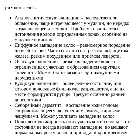
Трихолог лечит:
Андрогенетическую алопецию – наследственное
облысение, чаще встречающееся у мужчин, но нередко
затрагивающее и женщин. Проблема начинается с
истончения волос в определённых зонах, особенно на
макушке и висках.
Диффузное выпадение волос – равномерное поредение
по всей голове. Часто связано со стрессом, дефицитом
железа, резким похудением или приёмом лекарств.
Очаговую алопецию – резкое выпадение волос на
ограниченных участках, с образованием округлых
“плешин”. Может быть связано с аутоиммунными
нарушениями.
Рубцовую алопецию – более редкое состояние, при
котором волосяные фолликулы разрушаются, а на их
месте формируются рубцы. Требует особенно ранней
диагностики.
Себорейный дерматит – воспаление кожи головы,
сопровождающееся шелушением, зудом, жирными
чешуйками. Может усиливать выпадение волос.
Повышенную жирность или сухость кожи головы – эти
состояния не всегда вызывают выпадение, но мешают
нормальному росту волос и приводят к хроническому