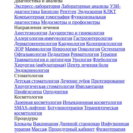
Диагностика и анализы
Экспресс-лаборатория
Лабораторные анализы
УЗИ-
диагностика
Биопсии
Рентген
Эндоскопия
КЛКТ
Компьютерная томография
Функциональная
диагностика
Медосмотры и профосмотры
Направления лечения
Анестезиология
Акушерство и гинекология
Аллергология-иммунология
Гастроэнтерология
Дерматовенерология
Кардиология
Колопроктология
ЛОР
Маммология
Неврология
Онкология
Остеопатия
Офтальмология
Педиатрия
Ревматология
Терапия
Травматология и ортопедия
Урология
Флебология
Хирургия (амбулаторная)
Центр лечения боли
Эндокринология
Стоматология
Детская стоматология
Лечение зубов
Протезирование
Хирургическая стоматология
Имплантация
Профгигиена
Ортодонтия
Косметология
Лазерная косметология
Инъекционная косметология
SMAS-лифтинг
Ботулинотерапия
Терапевтическая
косметология
Процедуры
Блокады
Вакцинация
Дневной стационар
Инфузионная
терапия
Массаж
Процедурный кабинет
Физиотерапия