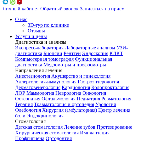
Личный кабинет
Обратный звонок
Записаться на прием
О нас
3D-тур по клинике
Отзывы
Услуги и цены
Диагностика и анализы
Экспресс-лаборатория
Лабораторные анализы
УЗИ-
диагностика
Биопсии
Рентген
Эндоскопия
КЛКТ
Компьютерная томография
Функциональная
диагностика
Медосмотры и профосмотры
Направления лечения
Анестезиология
Акушерство и гинекология
Аллергология-иммунология
Гастроэнтерология
Дерматовенерология
Кардиология
Колопроктология
ЛОР
Маммология
Неврология
Онкология
Остеопатия
Офтальмология
Педиатрия
Ревматология
Терапия
Травматология и ортопедия
Урология
Флебология
Хирургия (амбулаторная)
Центр лечения
боли
Эндокринология
Стоматология
Детская стоматология
Лечение зубов
Протезирование
Хирургическая стоматология
Имплантация
Профгигиена
Ортодонтия