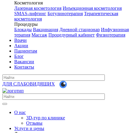
Косметология
Лазерная косметология
Инъекционная косметология
SMAS-лифтинг
Ботулинотерапия
Терапевтическая
косметология
Процедуры
Блокады
Вакцинация
Дневной стационар
Инфузионная
терапия
Массаж
Процедурный кабинет
Физиотерапия
Врачи
Акции
Пациентам
Блог
Вакансии
Контакты
ДЛЯ СЛАБОВИДЯЩИХ
О нас
3D-тур по клинике
Отзывы
Услуги и цены