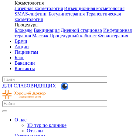
Косметология
Лазерная косметология
Инъекционная косметология
SMAS-лифтинг
Ботулинотерапия
Терапевтическая
косметология
Процедуры
Блокады
Вакцинация
Дневной стационар
Инфузионная
терапия
Массаж
Процедурный кабинет
Физиотерапия
Врачи
Акции
Пациентам
Блог
Вакансии
Контакты
ДЛЯ СЛАБОВИДЯЩИХ
О нас
3D-тур по клинике
Отзывы