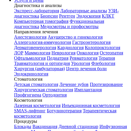
Услуги и цены
Диагностика и анализы
Экспресс-лаборатория
Лабораторные анализы
УЗИ-
диагностика
Биопсии
Рентген
Эндоскопия
КЛКТ
Компьютерная томография
Функциональная
диагностика
Медосмотры и профосмотры
Направления лечения
Анестезиология
Акушерство и гинекология
Аллергология-иммунология
Гастроэнтерология
Дерматовенерология
Кардиология
Колопроктология
ЛОР
Маммология
Неврология
Онкология
Остеопатия
Офтальмология
Педиатрия
Ревматология
Терапия
Травматология и ортопедия
Урология
Флебология
Хирургия (амбулаторная)
Центр лечения боли
Эндокринология
Стоматология
Детская стоматология
Лечение зубов
Протезирование
Хирургическая стоматология
Имплантация
Профгигиена
Ортодонтия
Косметология
Лазерная косметология
Инъекционная косметология
SMAS-лифтинг
Ботулинотерапия
Терапевтическая
косметология
Процедуры
Блокады
Вакцинация
Дневной стационар
Инфузионная