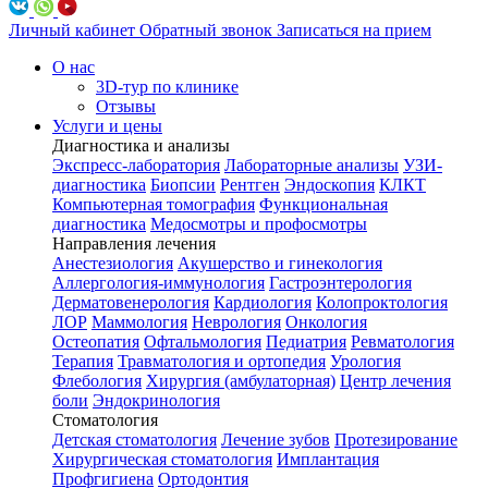
Личный кабинет
Обратный звонок
Записаться на прием
О нас
3D-тур по клинике
Отзывы
Услуги и цены
Диагностика и анализы
Экспресс-лаборатория
Лабораторные анализы
УЗИ-
диагностика
Биопсии
Рентген
Эндоскопия
КЛКТ
Компьютерная томография
Функциональная
диагностика
Медосмотры и профосмотры
Направления лечения
Анестезиология
Акушерство и гинекология
Аллергология-иммунология
Гастроэнтерология
Дерматовенерология
Кардиология
Колопроктология
ЛОР
Маммология
Неврология
Онкология
Остеопатия
Офтальмология
Педиатрия
Ревматология
Терапия
Травматология и ортопедия
Урология
Флебология
Хирургия (амбулаторная)
Центр лечения
боли
Эндокринология
Стоматология
Детская стоматология
Лечение зубов
Протезирование
Хирургическая стоматология
Имплантация
Профгигиена
Ортодонтия