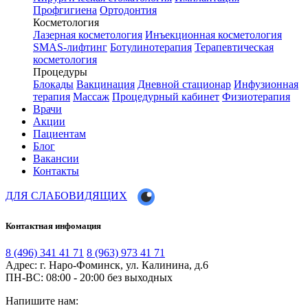
Профгигиена
Ортодонтия
Косметология
Лазерная косметология
Инъекционная косметология
SMAS-лифтинг
Ботулинотерапия
Терапевтическая
косметология
Процедуры
Блокады
Вакцинация
Дневной стационар
Инфузионная
терапия
Массаж
Процедурный кабинет
Физиотерапия
Врачи
Акции
Пациентам
Блог
Вакансии
Контакты
ДЛЯ СЛАБОВИДЯЩИХ
Контактная инфомация
8 (496) 341 41 71
8 (963) 973 41 71
Адрес: г. Наро-Фоминск, ул. Калинина, д.6
ПН-ВС: 08:00 - 20:00
без выходных
Напишите нам: