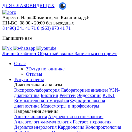
ДЛЯ СЛАБОВИДЯЩИХ
Адрес: г. Наро-Фоминск, ул. Калинина, д.6
ПН-ВС: 08:00 - 20:00
без выходных
8 (496) 341 41 71
8 (963) 973 41 71
Напишите нам:
Личный кабинет
Обратный звонок
Записаться на прием
О нас
3D-тур по клинике
Отзывы
Услуги и цены
Диагностика и анализы
Экспресс-лаборатория
Лабораторные анализы
УЗИ-
диагностика
Биопсии
Рентген
Эндоскопия
КЛКТ
Компьютерная томография
Функциональная
диагностика
Медосмотры и профосмотры
Направления лечения
Анестезиология
Акушерство и гинекология
Аллергология-иммунология
Гастроэнтерология
Дерматовенерология
Кардиология
Колопроктология