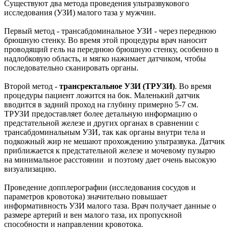
Существуют два метода проведения ультразвукового
исследования (УЗИ) малого таза у мужчин.
Первый метод - трансабдоминальное УЗИ - через переднюю
брюшную стенку. Во время этой процедуры врач наносит
проводящий гель на переднюю брюшную стенку, особенно в
надлобковую область, и мягко нажимает датчиком, чтобы
последовательно сканировать органы.
Второй метод -
трансректальное УЗИ (ТРУЗИ)
. Во время
процедуры пациент ложится на бок. Маленький датчик
вводится в задний проход на глубину примерно 5-7 см.
ТРУЗИ предоставляет более детальную информацию о
предстательной железе и других органах в сравнении с
трансабдоминальным УЗИ, так как органы внутри тела и
подкожный жир не мешают прохождению ультразвука. Датчик
приближается к предстательной железе и мочевому пузырю
на минимальное расстоянии и поэтому дает очень высокую
визуализацию.
Проведение допплерографии (исследования сосудов и
параметров кровотока) значительно повышает
информативность УЗИ малого таза. Врач получает данные о
размере артерий и вен малого таза, их пропускной
способности и направлении кровотока.