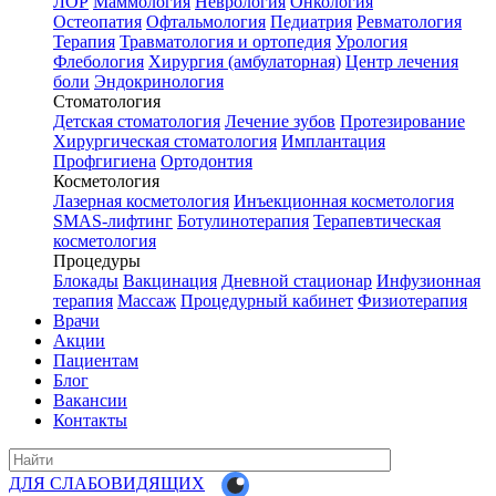
ЛОР
Маммология
Неврология
Онкология
Остеопатия
Офтальмология
Педиатрия
Ревматология
Терапия
Травматология и ортопедия
Урология
Флебология
Хирургия (амбулаторная)
Центр лечения
боли
Эндокринология
Стоматология
Детская стоматология
Лечение зубов
Протезирование
Хирургическая стоматология
Имплантация
Профгигиена
Ортодонтия
Косметология
Лазерная косметология
Инъекционная косметология
SMAS-лифтинг
Ботулинотерапия
Терапевтическая
косметология
Процедуры
Блокады
Вакцинация
Дневной стационар
Инфузионная
терапия
Массаж
Процедурный кабинет
Физиотерапия
Врачи
Акции
Пациентам
Блог
Вакансии
Контакты
ДЛЯ СЛАБОВИДЯЩИХ