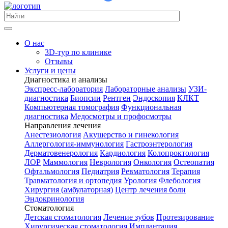
О нас
3D-тур по клинике
Отзывы
Услуги и цены
Диагностика и анализы
Экспресс-лаборатория
Лабораторные анализы
УЗИ-
диагностика
Биопсии
Рентген
Эндоскопия
КЛКТ
Компьютерная томография
Функциональная
диагностика
Медосмотры и профосмотры
Направления лечения
Анестезиология
Акушерство и гинекология
Аллергология-иммунология
Гастроэнтерология
Дерматовенерология
Кардиология
Колопроктология
ЛОР
Маммология
Неврология
Онкология
Остеопатия
Офтальмология
Педиатрия
Ревматология
Терапия
Травматология и ортопедия
Урология
Флебология
Хирургия (амбулаторная)
Центр лечения боли
Эндокринология
Стоматология
Детская стоматология
Лечение зубов
Протезирование
Хирургическая стоматология
Имплантация