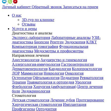
Личный кабинет
Обратный звонок
Записаться на прием
О нас
3D-тур по клинике
Отзывы
Услуги и цены
Диагностика и анализы
Экспресс-лаборатория
Лабораторные анализы
УЗИ-
диагностика
Биопсии
Рентген
Эндоскопия
КЛКТ
Компьютерная томография
Функциональная
диагностика
Медосмотры и профосмотры
Направления лечения
Анестезиология
Акушерство и гинекология
Аллергология-иммунология
Гастроэнтерология
Дерматовенерология
Кардиология
Колопроктология
ЛОР
Маммология
Неврология
Онкология
Остеопатия
Офтальмология
Педиатрия
Ревматология
Терапия
Травматология и ортопедия
Урология
Флебология
Хирургия (амбулаторная)
Центр лечения
боли
Эндокринология
Стоматология
Детская стоматология
Лечение зубов
Протезирование
Хирургическая стоматология
Имплантация
Профгигиена
Ортодонтия