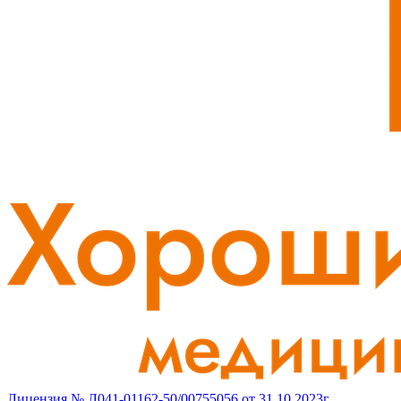
Лицензия № Л041-01162-50/00755056 от 31.10.2023г.