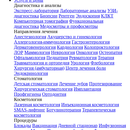
Услуги и цены
Диагностика и анализы
Экспресс-лаборатория
Лабораторные анализы
УЗИ-
диагностика
Биопсии
Рентген
Эндоскопия
КЛКТ
Компьютерная томография
Функциональная
диагностика
Медосмотры и профосмотры
Направления лечения
Анестезиология
Акушерство и гинекология
Аллергология-иммунология
Гастроэнтерология
Дерматовенерология
Кардиология
Колопроктология
ЛОР
Маммология
Неврология
Онкология
Остеопатия
Офтальмология
Педиатрия
Ревматология
Терапия
Травматология и ортопедия
Урология
Флебология
Хирургия (амбулаторная)
Центр лечения боли
Эндокринология
Стоматология
Детская стоматология
Лечение зубов
Протезирование
Хирургическая стоматология
Имплантация
Профгигиена
Ортодонтия
Косметология
Лазерная косметология
Инъекционная косметология
SMAS-лифтинг
Ботулинотерапия
Терапевтическая
косметология
Процедуры
Блокады
Вакцинация
Дневной стационар
Инфузионная