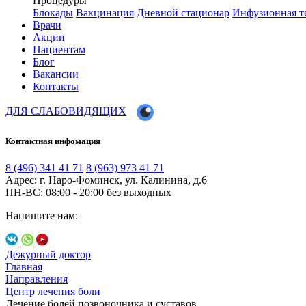
Процедуры
Блокады
Вакцинация
Дневной стационар
Инфузионная т
Врачи
Акции
Пациентам
Блог
Вакансии
Контакты
ДЛЯ СЛАБОВИДЯЩИХ
Контактная инфомация
8 (496) 341 41 71
8 (963) 973 41 71
Адрес: г. Наро-Фоминск, ул. Калинина, д.6
ПН-ВС: 08:00 - 20:00
без выходных
Напишите нам:
Дежурный доктор
Главная
Направления
Центр лечения боли
Лечение болей позвоночника и суставов