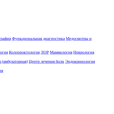
графия
Функциональная диагностика
Медосмотры и
огия
Колопроктология
ЛОР
Маммология
Неврология
 (амбулаторная)
Центр лечения боли
Эндокринология
ия