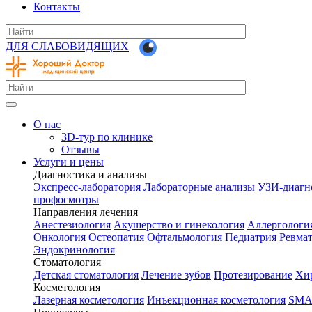
Контакты
ДЛЯ СЛАБОВИДЯЩИХ
О нас
3D-тур по клинике
Отзывы
Услуги и цены
Диагностика и анализы
Экспресс-лаборатория
Лабораторные анализы
УЗИ-диагн
профосмотры
Направления лечения
Анестезиология
Акушерство и гинекология
Аллергологи
Онкология
Остеопатия
Офтальмология
Педиатрия
Ревма
Эндокринология
Стоматология
Детская стоматология
Лечение зубов
Протезирование
Хир
Косметология
Лазерная косметология
Инъекционная косметология
SMA