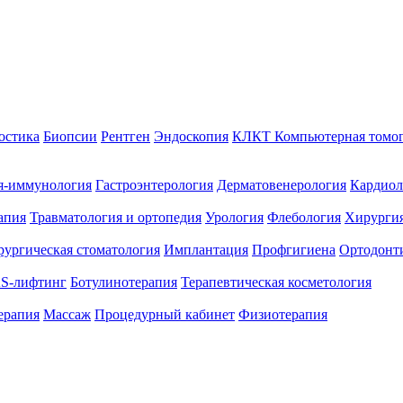
остика
Биопсии
Рентген
Эндоскопия
КЛКТ Компьютерная томо
я-иммунология
Гастроэнтерология
Дерматовенерология
Кардиол
апия
Травматология и ортопедия
Урология
Флебология
Хирургия
ургическая стоматология
Имплантация
Профгигиена
Ортодонт
S-лифтинг
Ботулинотерапия
Терапевтическая косметология
ерапия
Массаж
Процедурный кабинет
Физиотерапия