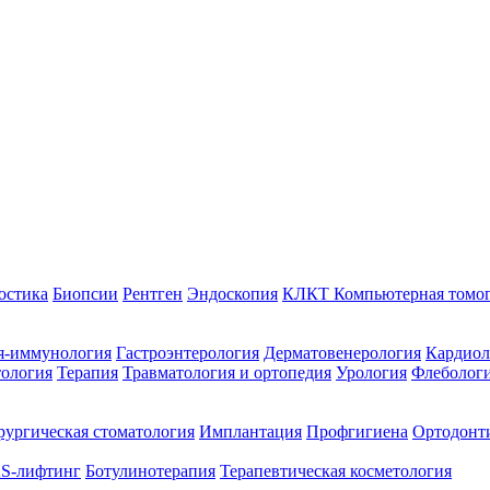
остика
Биопсии
Рентген
Эндоскопия
КЛКТ Компьютерная томо
я-иммунология
Гастроэнтерология
Дерматовенерология
Кардиол
тология
Терапия
Травматология и ортопедия
Урология
Флеболог
ургическая стоматология
Имплантация
Профгигиена
Ортодонт
S-лифтинг
Ботулинотерапия
Терапевтическая косметология