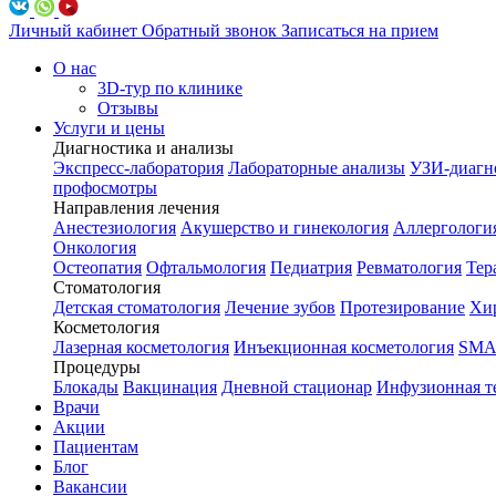
Личный кабинет
Обратный звонок
Записаться на прием
О нас
3D-тур по клинике
Отзывы
Услуги и цены
Диагностика и анализы
Экспресс-лаборатория
Лабораторные анализы
УЗИ-диагн
профосмотры
Направления лечения
Анестезиология
Акушерство и гинекология
Аллергологи
Онкология
Остеопатия
Офтальмология
Педиатрия
Ревматология
Тер
Стоматология
Детская стоматология
Лечение зубов
Протезирование
Хир
Косметология
Лазерная косметология
Инъекционная косметология
SMA
Процедуры
Блокады
Вакцинация
Дневной стационар
Инфузионная т
Врачи
Акции
Пациентам
Блог
Вакансии