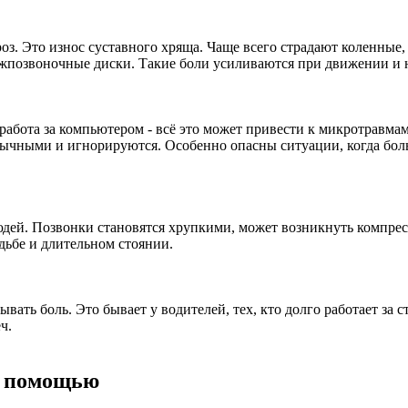
оз. Это износ суставного хряща. Чаще всего страдают коленные
межпозвоночные диски. Такие боли усиливаются при движении и
работа за компьютером - всё это может привести к микротравмам
ивычными и игнорируются. Особенно опасны ситуации, когда боль
юдей. Позвонки становятся хрупкими, может возникнуть компре
дьбе и длительном стоянии.
ь боль. Это бывает у водителей, тех, кто долго работает за с
ч.
й помощью