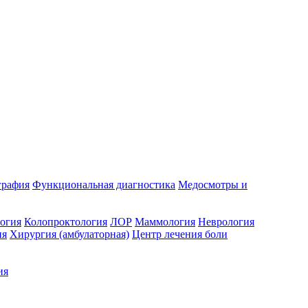
графия
Функциональная диагностика
Медосмотры и
огия
Колопроктология
ЛОР
Маммология
Неврология
ия
Хирургия (амбулаторная)
Центр лечения боли
ия