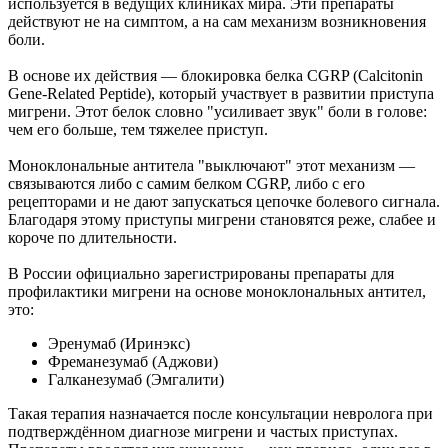
используется в ведущих клиниках мира. Эти препараты
действуют не на симптом, а на сам механизм возникновения
боли.
В основе их действия — блокировка белка CGRP (Calcitonin
Gene-Related Peptide), который участвует в развитии приступа
мигрени. Этот белок словно "усиливает звук" боли в голове:
чем его больше, тем тяжелее приступ.
Моноклональные антитела "выключают" этот механизм —
связываются либо с самим белком CGRP, либо с его
рецепторами и не дают запускаться цепочке болевого сигнала.
Благодаря этому приступы мигрени становятся реже, слабее и
короче по длительности.
В России официально зарегистрированы препараты для
профилактики мигрени на основе моноклональных антител,
это:
Эренумаб (Иринэкс)
Фреманезумаб (Аджови)
Галканезумаб (Эмгалити)
Такая терапия назначается после консультации невролога при
подтверждённом диагнозе мигрени и частых приступах.