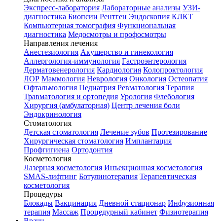
Экспресс-лаборатория
Лабораторные анализы
УЗИ-
диагностика
Биопсии
Рентген
Эндоскопия
КЛКТ
Компьютерная томография
Функциональная
диагностика
Медосмотры и профосмотры
Направления лечения
Анестезиология
Акушерство и гинекология
Аллергология-иммунология
Гастроэнтерология
Дерматовенерология
Кардиология
Колопроктология
ЛОР
Маммология
Неврология
Онкология
Остеопатия
Офтальмология
Педиатрия
Ревматология
Терапия
Травматология и ортопедия
Урология
Флебология
Хирургия (амбулаторная)
Центр лечения боли
Эндокринология
Стоматология
Детская стоматология
Лечение зубов
Протезирование
Хирургическая стоматология
Имплантация
Профгигиена
Ортодонтия
Косметология
Лазерная косметология
Инъекционная косметология
SMAS-лифтинг
Ботулинотерапия
Терапевтическая
косметология
Процедуры
Блокады
Вакцинация
Дневной стационар
Инфузионная
терапия
Массаж
Процедурный кабинет
Физиотерапия
Врачи