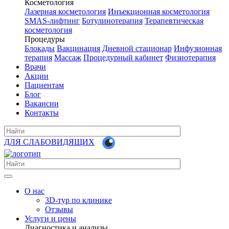
Косметология
Лазерная косметология
Инъекционная косметология
SMAS-лифтинг
Ботулинотерапия
Терапевтическая
косметология
Процедуры
Блокады
Вакцинация
Дневной стационар
Инфузионная
терапия
Массаж
Процедурный кабинет
Физиотерапия
Врачи
Акции
Пациентам
Блог
Вакансии
Контакты
ДЛЯ СЛАБОВИДЯЩИХ
О нас
3D-тур по клинике
Отзывы
Услуги и цены
Диагностика и анализы