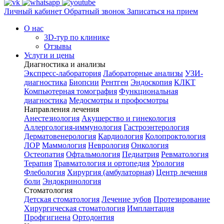
Личный кабинет
Обратный звонок
Записаться на прием
О нас
3D-тур по клинике
Отзывы
Услуги и цены
Диагностика и анализы
Экспресс-лаборатория
Лабораторные анализы
УЗИ-
диагностика
Биопсии
Рентген
Эндоскопия
КЛКТ
Компьютерная томография
Функциональная
диагностика
Медосмотры и профосмотры
Направления лечения
Анестезиология
Акушерство и гинекология
Аллергология-иммунология
Гастроэнтерология
Дерматовенерология
Кардиология
Колопроктология
ЛОР
Маммология
Неврология
Онкология
Остеопатия
Офтальмология
Педиатрия
Ревматология
Терапия
Травматология и ортопедия
Урология
Флебология
Хирургия (амбулаторная)
Центр лечения
боли
Эндокринология
Стоматология
Детская стоматология
Лечение зубов
Протезирование
Хирургическая стоматология
Имплантация
Профгигиена
Ортодонтия