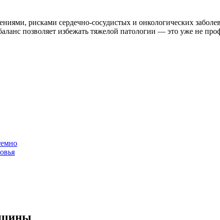
ениями, рисками сердечно‑сосудистых и онкологических заболе
ланс позволяет избежать тяжелой патологии — это уже не проф
темно
овья
дицины