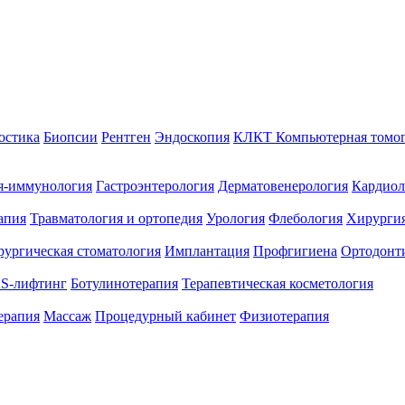
остика
Биопсии
Рентген
Эндоскопия
КЛКТ Компьютерная томо
я-иммунология
Гастроэнтерология
Дерматовенерология
Кардиол
апия
Травматология и ортопедия
Урология
Флебология
Хирургия
ургическая стоматология
Имплантация
Профгигиена
Ортодонт
S-лифтинг
Ботулинотерапия
Терапевтическая косметология
ерапия
Массаж
Процедурный кабинет
Физиотерапия