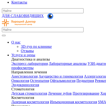
Контакты
ДЛЯ СЛАБОВИДЯЩИХ
О нас
3D-тур по клинике
Отзывы
Услуги и цены
Диагностика и анализы
Экспресс-лаборатория
Лабораторные анализы
УЗИ-диагн
профосмотры
Направления лечения
Анестезиология
Акушерство и гинекология
Аллергологи
Онкология
Остеопатия
Офтальмология
Педиатрия
Ревма
Эндокринология
Стоматология
Детская стоматология
Лечение зубов
Протезирование
Хир
Косметология
Лазерная косметология
Инъекционная косметология
SMA