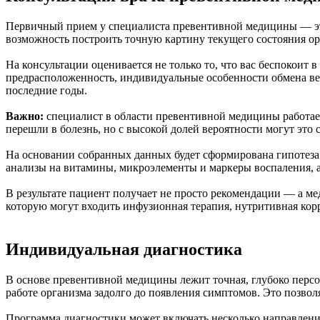
Первичный прием у специалиста превентивной медицины — это 
возможность построить точную картину текущего состояния ор
На консультации оценивается не только то, что вас беспокоит
предрасположенность, индивидуальные особенности обмена веще
последние годы.
Важно:
специалист в области превентивной медицины работает 
перешли в болезнь, но с высокой долей вероятности могут это 
На основании собранных данных будет сформирована гипотеза 
анализы на витамины, микроэлементы и маркеры воспаления, 
В результате пациент получает не просто рекомендации — а м
которую могут входить инфузионная терапия, нутритивная кор
Индивидуальная диагностика
В основе превентивной медицины лежит точная, глубоко персо
работе организма задолго до появления симптомов. Это позвол
Программа диагностики может включать несколько направлени