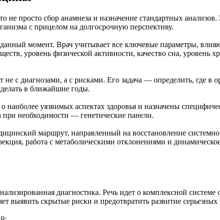
не просто сбор анамнеза и назначение стандартных анализов. Э
ганизма с прицелом на долгосрочную перспективу.
 в данный момент. Врач учитывает все ключевые параметры, вли
ств, уровень физической активности, качество сна, уровень хр
не с диагнозами, а с рисками. Его задача — определить, где в 
сделать в ближайшие годы.
о наиболее уязвимых аспектах здоровья и назначены специфиче
а при необходимости — генетические панели.
едицинский маршрут, направленный на восстановление системно
рекция, работа с метаболическими отклонениями и динамическо
нализированная диагностика. Речь идет о комплексной системе
яет выявить скрытые риски и предотвратить развитие серьезных 
й: