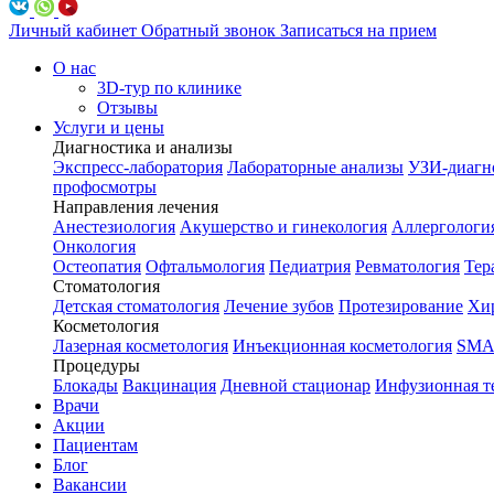
Личный кабинет
Обратный звонок
Записаться на прием
О нас
3D-тур по клинике
Отзывы
Услуги и цены
Диагностика и анализы
Экспресс-лаборатория
Лабораторные анализы
УЗИ-диагн
профосмотры
Направления лечения
Анестезиология
Акушерство и гинекология
Аллергологи
Онкология
Остеопатия
Офтальмология
Педиатрия
Ревматология
Тер
Стоматология
Детская стоматология
Лечение зубов
Протезирование
Хир
Косметология
Лазерная косметология
Инъекционная косметология
SMA
Процедуры
Блокады
Вакцинация
Дневной стационар
Инфузионная т
Врачи
Акции
Пациентам
Блог
Вакансии