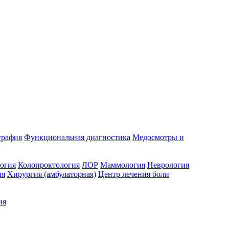
графия
Функциональная диагностика
Медосмотры и
огия
Колопроктология
ЛОР
Маммология
Неврология
ия
Хирургия (амбулаторная)
Центр лечения боли
ия