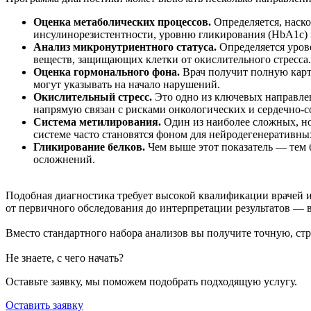
Оценка метаболических процессов.
Определяется, наско
инсулинорезистентности, уровню гликирования (HbA1c) и
Анализ микронутриентного статуса.
Определяется урове
веществ, защищающих клетки от окислительного стресса.
Оценка гормонального фона.
Врач получит полную карт
могут указывать на начало нарушений.
Окислительный стресс.
Это одно из ключевых направле
напрямую связан с рисками онкологических и сердечно-с
Система метилирования.
Один из наиболее сложных, но
системе часто становятся фоном для нейродегенеративных
Гликирование белков.
Чем выше этот показатель — тем б
осложнений.
Подобная диагностика требует высокой квалификации врачей 
от первичного обследования до интерпретации результатов — в
Вместо стандартного набора анализов вы получите точную, ст
Не знаете, с чего начать?
Оставьте заявку, мы поможем подобрать подходящую услугу.
Оставить заявку