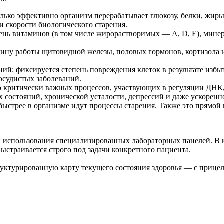
лько эффективно организм перерабатывает глюкозу, белки, жиры
 скорости биологического старения.
нь витаминов (в том числе жирорастворимых — A, D, E), минера
ину работы щитовидной железы, половых гормонов, кортизола 
ний: фиксируется степень повреждения клеток в результате изб
осудистых заболеваний.
 критически важных процессов, участвующих в регуляции ДНК,
 состояний, хронической усталости, депрессий и даже ускоренн
ыстрее в организме идут процессы старения. Также это прямой м
и использования специализированных лабораторных панелей. В
ыстраивается строго под задачи конкретного пациента.
руктурированную карту текущего состояния здоровья — с прице