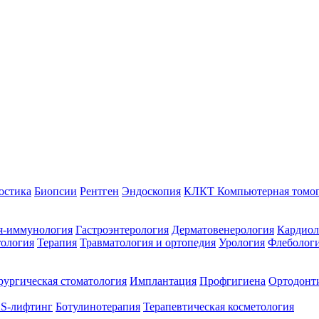
остика
Биопсии
Рентген
Эндоскопия
КЛКТ Компьютерная томо
я-иммунология
Гастроэнтерология
Дерматовенерология
Кардиол
тология
Терапия
Травматология и ортопедия
Урология
Флеболог
ургическая стоматология
Имплантация
Профгигиена
Ортодонт
S-лифтинг
Ботулинотерапия
Терапевтическая косметология