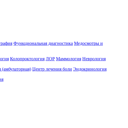
графия
Функциональная диагностика
Медосмотры и
огия
Колопроктология
ЛОР
Маммология
Неврология
 (амбулаторная)
Центр лечения боли
Эндокринология
ия