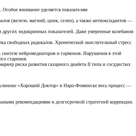
. Особое внимание уделяется показателям
лов (железо, магний, цинк, селен), а также антиоксидантов —
и других эндокринных показателей. Даже умеренные колебания
ытка свободных радикалов. Хронический окислительный стресс
 синтезе нейромедиаторов и гормонов. Нарушения в этой
ого старения.
аркер риска развития сахарного диабета II типа и сосудистых
 клинике «Хороший Доктор» в Наро‑Фоминске весь процесс —
льными рекомендациями и долгосрочной стратегией коррекции.